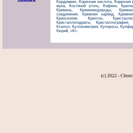
химики
Кордиамин
,
Коричная кислота
,
Коррозия
мука
,
Костяной уголь
,
Кофеин
,
Кратн
Кремень
,
Кремневодороды
,
Кремне
соединения
,
Кремния карбид
,
Кремни
Криоскопия
,
Криптон
,
Кристалли
Кристаллогидраты
,
Кристаллография
Ксилол
,
Кулонометрия
,
Купоросы
,
Купфе
Кюрий
,
«К»
.
(c) 2022 - Chem