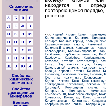
находятся в опреде
Справочник
повторяющемся порядке, 
химика
решетку.
А
Б
В
Г
Д
Е
Ж
З
И
К
Л
М
«К»:
Кадмий
,
Казеин
,
Каинит
,
Кали едко
Калия соединения
,
Каломель
,
Калорим
Кальцит
,
Кальция карбид
,
Кальция окис
Н
О
П
Р
Каменноугольная смола
,
Каменный 
Капельный анализ
,
Капролактам
,
Капро
С
Т
У
Ф
Карбогидразы
,
Карбоксилирование
,
Кар
Карбонаты
,
Карбонилы металлов
,
Карб
Карборунд
,
Карбофос
,
Карбоцикличе
Х
Ц
Ч
Ш
Каталаза
,
Катализ
,
Катализаторы
,
Кат
Катод
,
Каустическая сода
,
Каучук
Щ
Э
Ю
Я
Качественный анализ
,
Квантовая хим
Квасцы
,
Керосин
,
Кетоны
,
Кинетика
,
К
Кислород
,
Кислотные окислы
,
Кислоты
,
К
Свойства
Клетчатка
,
Коагуляция
,
Коацервация
химических
Кодеин
,
Кокаин
,
Кокс
,
Кокс каменноу
элементов
электродный
,
Коксование
,
Коксовый га
Коллодий
,
Коллоидная химия
,
К
Свойства
Колориметры
,
Колчеданы
,
Комплекс
драгоценных
Комплексон III
,
Комплексонометрия
,
Ком
минералов
Конверсия
,
Конвертер
,
Конго красны
Кондуктометрия
,
Константан
,
Концентр
Великие
Координационная связь
,
Координацио