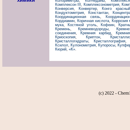
химики
Колориметры
,
Колчеданы
,
Комплекс
Комплексон III
,
Комплексонометрия
,
Ком
Конверсия
,
Конвертер
,
Конго красны
Кондуктометрия
,
Константан
,
Концентр
Координационная связь
,
Координацио
Кордиамин
,
Коричная кислота
,
Коррозия
мука
,
Костяной уголь
,
Кофеин
,
Кратн
Кремень
,
Кремневодороды
,
Кремне
соединения
,
Кремния карбид
,
Кремни
Криоскопия
,
Криптон
,
Кристалли
Кристаллогидраты
,
Кристаллография
Ксилол
,
Кулонометрия
,
Купоросы
,
Купфе
Кюрий
,
«К»
.
(c) 2022 - Chem