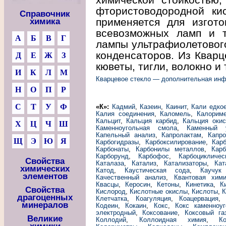
фтористоводородной кис
Справочник
применяется для изгото
химика
всевозможных ламп и тр
А
Б
В
Г
лампы ультрафиолетового
конденсаторов. Из Кварц
Д
Е
Ж
З
кюветы, тигли, волокно и т
И
К
Л
М
Кварцевое стекло — дополнительная ин
Н
О
П
Р
С
Т
У
Ф
«К»:
Кадмий
,
Казеин
,
Каинит
,
Кали едко
Калия соединения
,
Каломель
,
Калорим
Кальцит
,
Кальция карбид
,
Кальция окис
Х
Ц
Ч
Ш
Каменноугольная смола
,
Каменный 
Капельный анализ
,
Капролактам
,
Капро
Щ
Э
Ю
Я
Карбогидразы
,
Карбоксилирование
,
Кар
Карбонаты
,
Карбонилы металлов
,
Карб
Карборунд
,
Карбофос
,
Карбоцикличе
Свойства
Каталаза
,
Катализ
,
Катализаторы
,
Кат
химических
Катод
,
Каустическая сода
,
Каучук
элементов
Качественный анализ
,
Квантовая хим
Квасцы
,
Керосин
,
Кетоны
,
Кинетика
,
К
Свойства
Кислород
,
Кислотные окислы
,
Кислоты
,
К
драгоценных
Клетчатка
,
Коагуляция
,
Коацервация
минералов
Кодеин
,
Кокаин
,
Кокс
,
Кокс каменноу
электродный
,
Коксование
,
Коксовый га
Великие
Коллодий
,
Коллоидная химия
,
К