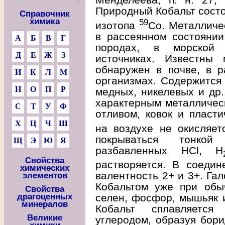
Природный Кобальт состо
Справочник
химика
59
изотопа
Со. Металличе
в рассеянном состоянии
А
Б
В
Г
породах, в морской
Д
Е
Ж
З
источниках. Известны 
обнаружен в почве, в р
И
К
Л
М
организмах. Содержится 
Н
О
П
Р
медных, никелевых и др.
характерным металличес
С
Т
У
Ф
отливом, ковок и пласти
Х
Ц
Ч
Ш
на воздухе не окисляет
покрываться тонко
Щ
Э
Ю
Я
разбавленных HCl, H
Свойства
растворяется. В соедин
химических
валентность 2+ и 3+. Га
элементов
Кобальтом уже при обыч
Свойства
селен, фосфор, мышьяк и
драгоценных
минералов
Кобальт сплавляется
Великие
углеродом, образуя бори