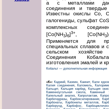
химики
а с металлами дает
соединения и твердые 
Известны окислы Co, 
галогениды, сульфат Co
комплексных соедине
3+
[Со(NH
)
]
, [Co(NH
)
3
6
3
Применяется для про
специальных сплавов и ст
сельском хозяйстве 
Соединения Кобаль
изготовления эмалей и кр
Кобальт — дополнительная информация
«К»:
Кадмий
,
Казеин
,
Каинит
,
Кали едко
Калия соединения
,
Каломель
,
Калорим
Кальцит
,
Кальция карбид
,
Кальция окис
Каменноугольная смола
,
Каменный 
Капельный анализ
,
Капролактам
,
Капро
Карбогидразы
,
Карбоксилирование
,
Кар
Карбонаты
,
Карбонилы металлов
,
Карб
Карборунд
,
Карбофос
,
Карбоцикличе