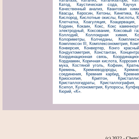
Каталаза
,
Катализ
,
Катализаторы
,
Кат
Катод
,
Каустическая сода
,
Каучук
Качественный анализ
,
Квантовая хим
Квасцы
,
Керосин
,
Кетоны
,
Кинетика
,
К
Кислород
,
Кислотные окислы
,
Кислоты
,
К
Клетчатка
,
Коагуляция
,
Коацервация
Кодеин
,
Кокаин
,
Кокс
,
Кокс каменноу
электродный
,
Коксование
,
Коксовый га
Коллодий
,
Коллоидная химия
,
К
Колориметры
,
Колчеданы
,
Комплекс
Комплексон III
,
Комплексонометрия
,
Ком
Конверсия
,
Конвертер
,
Конго красны
Кондуктометрия
,
Константан
,
Концентр
Координационная связь
,
Координацио
Кордиамин
,
Коричная кислота
,
Коррозия
мука
,
Костяной уголь
,
Кофеин
,
Кратн
Кремень
,
Кремневодороды
,
Кремне
соединения
,
Кремния карбид
,
Кремни
Криоскопия
,
Криптон
,
Кристалли
Кристаллогидраты
,
Кристаллография
Ксилол
,
Кулонометрия
,
Купоросы
,
Купфе
Кюрий
,
«К»
.
(c) 2022 - Chem