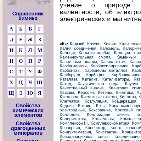
учение о природе х
валентности, об электро
Справочник
электрических и магнитн
химика
А
Б
В
Г
Д
Е
Ж
З
«К»:
Кадмий
,
Казеин
,
Каинит
,
Кали едко
Калия соединения
,
Каломель
,
Калорим
И
К
Л
М
Кальцит
,
Кальция карбид
,
Кальция окис
Каменноугольная смола
,
Каменный 
Н
О
П
Р
Капельный анализ
,
Капролактам
,
Капро
Карбогидразы
,
Карбоксилирование
,
Кар
Карбонаты
,
Карбонилы металлов
,
Карб
С
Т
У
Ф
Карборунд
,
Карбофос
,
Карбоцикличе
Каталаза
,
Катализ
,
Катализаторы
,
Кат
Х
Ц
Ч
Ш
Катод
,
Каустическая сода
,
Каучук
Качественный анализ
,
Квантовая хим
Квасцы
,
Керосин
,
Кетоны
,
Кинетика
,
К
Щ
Э
Ю
Я
Кислород
,
Кислотные окислы
,
Кислоты
,
К
Клетчатка
,
Коагуляция
,
Коацервация
Свойства
Кодеин
,
Кокаин
,
Кокс
,
Кокс каменноу
химических
электродный
,
Коксование
,
Коксовый га
элементов
Коллодий
,
Коллоидная химия
,
К
Колориметры
,
Колчеданы
,
Комплекс
Свойства
Комплексон III
,
Комплексонометрия
,
Ком
драгоценных
Конверсия
,
Конвертер
,
Конго красны
Кондуктометрия
,
Константан
,
Концентр
минералов
Координационная связь
,
Координацио
Кордиамин
,
Коричная кислота
,
Коррозия