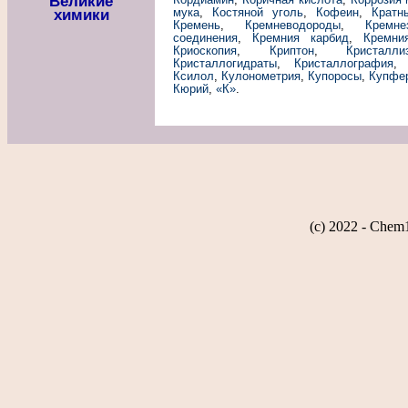
Великие
мука
,
Костяной уголь
,
Кофеин
,
Кратн
химики
Кремень
,
Кремневодороды
,
Кремне
соединения
,
Кремния карбид
,
Кремни
Криоскопия
,
Криптон
,
Кристалли
Кристаллогидраты
,
Кристаллография
Ксилол
,
Кулонометрия
,
Купоросы
,
Купфе
Кюрий
,
«К»
.
(c) 2022 - Chem