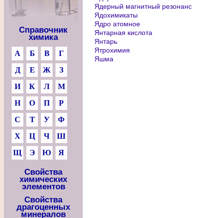
Ядерный магнитный резонанс
Ядохимикаты
Ядро атомное
Справочник
Янтарная кислота
химика
Янтарь
Ятрохимия
А
Б
В
Г
Яшма
Д
Е
Ж
З
И
К
Л
М
Н
О
П
Р
С
Т
У
Ф
Х
Ц
Ч
Ш
Щ
Э
Ю
Я
Свойства
химических
элементов
Свойства
драгоценных
минералов