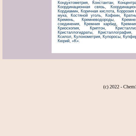
Кондуктометрия
,
Константан
,
Концентр
Координационная связь
,
Координацио
Кордиамин
,
Коричная кислота
,
Коррозия
мука
,
Костяной уголь
,
Кофеин
,
Кратн
Кремень
,
Кремневодороды
,
Кремне
соединения
,
Кремния карбид
,
Кремни
Криоскопия
,
Криптон
,
Кристалли
Кристаллогидраты
,
Кристаллография
Ксилол
,
Кулонометрия
,
Купоросы
,
Купфе
Кюрий
,
«К»
.
(c) 2022 - Chem