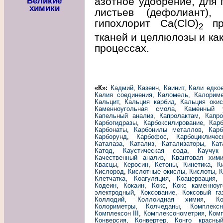
азотное удобрение, для 
Великие
химики
листьев (дефолиант), 
гипохлорит Са(ClO)
при
2
тканей и целлюлозы и как
процессах.
«К»:
Кадмий
,
Казеин
,
Каинит
,
Кали едко
Калия соединения
,
Каломель
,
Калорим
Кальцит
,
Кальция карбид
,
Кальция окис
Каменноугольная смола
,
Каменный 
Капельный анализ
,
Капролактам
,
Капро
Карбогидразы
,
Карбоксилирование
,
Кар
Карбонаты
,
Карбонилы металлов
,
Карб
Карборунд
,
Карбофос
,
Карбоцикличе
Каталаза
,
Катализ
,
Катализаторы
,
Кат
Катод
,
Каустическая сода
,
Каучук
Качественный анализ
,
Квантовая хим
Квасцы
,
Керосин
,
Кетоны
,
Кинетика
,
К
Кислород
,
Кислотные окислы
,
Кислоты
,
К
Клетчатка
,
Коагуляция
,
Коацервация
Кодеин
,
Кокаин
,
Кокс
,
Кокс каменноу
электродный
,
Коксование
,
Коксовый га
Коллодий
,
Коллоидная химия
,
К
Колориметры
,
Колчеданы
,
Комплекс
Комплексон III
,
Комплексонометрия
,
Ком
Конверсия
,
Конвертер
,
Конго красны