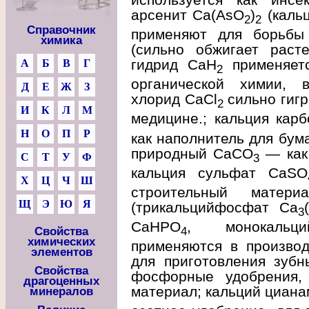
арсенит Са(AsO
)
(каль
2
2
Справочник
применяют для борьбы 
химика
(сильно обжигает расте
гидрид CaH
применяетс
А
Б
В
Г
2
органической химии, в
Д
Е
Ж
З
хлорид CaCl
сильно гигр
2
И
К
Л
М
медицине.; кальция кар
Н
О
П
Р
как наполнитель для бума
природный CaCO
— как 
3
С
Т
У
Ф
кальция сульфат CaSO
Х
Ц
Ч
Ш
строительный матери
Щ
Э
Ю
Я
(трикальцийфосфат Ca
3
CaHPO
, монокальц
4
Свойства
химических
применяются в производ
элементов
для приготовления зубн
Свойства
фосфорные удобрения, 
драгоценных
материал; кальций циан
минералов