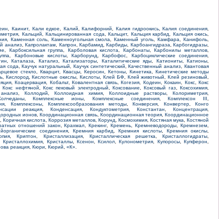
еин
,
Каинит
,
Кали едкое
,
Калий
,
Калифорний
,
Калия гидроокись
,
Калия соединения
,
иметрия
,
Кальций
,
Кальцинированная сода
,
Кальцит
,
Кальция карбид
,
Кальция окись
,
ния
,
Каменная соль
,
Каменноугольная смола
,
Каменный уголь
,
Камфара
,
Канифоль
,
й анализ
,
Капролактам
,
Капрон
,
Карбамид
,
Карбиды
,
Карбоангидраза
,
Карбогидразы
,
ие
,
Карбоксильная группа
,
Карболовая кислота
,
Карбонаты
,
Карбонилы металлов
,
уппа
,
Карбоновые кислоты
,
Карборунд
,
Карбофос
,
Карбоциклические соединения
,
тин
,
Каталаза
,
Катализ
,
Катализаторы
,
Каталитические яды
,
Катиониты
,
Катионы
,
кая сода
,
Каучук натуральный
,
Каучук синтетический
,
Качественный анализ
,
Квантовая
арцевое стекло
,
Кварцит
,
Квасцы
,
Керосин
,
Кетоны
,
Кинетика
,
Кинетические методы
ь
,
Кислород
,
Кислотные окислы
,
Кислоты
,
Клей БФ
,
Клей животный
,
Клей резиновый
,
ляция
,
Коацервация
,
Кобальт
,
Ковалентная связь
,
Когезия
,
Кодеин
,
Кокаин
,
Кокс
,
Кокс
,
Кокс нефтяной
,
Кокс пековый электродный
,
Коксование
,
Коксовый газ
,
Коксохимия
,
 анализ
,
Коллодий
,
Коллоидная химия
,
Коллоидные растворы
,
Колориметрия
,
Колчеданы
,
Комплексные ионы
,
Комплексные соединения
,
Комплексон III
,
ия
,
Комплексоны
,
Комплексообразования методы
,
Конверсия
,
Конвертер
,
Конго
нсации реакция
,
Конденсация
,
Кондуктометрия
,
Константан
,
Концентрация
,
дородных ионов
,
Координационная связь
,
Координационная теория
,
Координационное
,
Коричная кислота
,
Коррозия металлов
,
Корунд
,
Космохимия
,
Костяная мука
,
Костяной
ратных отношений закон
,
Крахмал
,
Крекинг
,
Кремень
,
Кремневодороды
,
Кремнезем
,
йорганические соединения
,
Кремния карбид
,
Кремния кислоты
,
Кремния окислы
,
опия
,
Криптон
,
Кристаллизация
,
Кристаллическая решетка
,
Кристаллогидраты
,
,
Кристаллохимия
,
Кристаллы
,
Ксенон
,
Ксилол
,
Кулонометрия
,
Купоросы
,
Купферон
,
рова реакция
,
Кюри
,
Кюрий
,
«К»
.