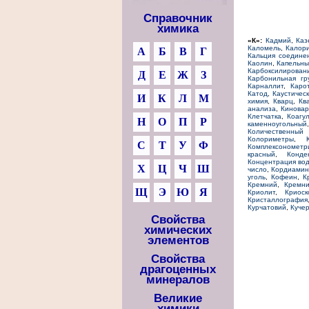
Справочник
химика
«К»:
Кадмий
,
Каз
Каломель
,
Калор
А
Б
В
Г
Кальция соедине
Каолин
,
Капельны
Карбоксилирован
Д
Е
Ж
З
Карбонильная гр
Карналлит
,
Каро
Катод
,
Каустичес
И
К
Л
М
химия
,
Кварц
,
Кв
анализа
,
Киновар
Клетчатка
,
Коагу
Н
О
П
Р
каменноугольный
Количественный
Колориметры
,
С
Т
У
Ф
Комплексонометр
красный
,
Конде
Концентрация во
Х
Ц
Ч
Ш
число
,
Кордиамин
уголь
,
Кофеин
,
К
Кремний
,
Кремни
Щ
Э
Ю
Я
Криолит
,
Криоск
Кристаллография
Курчатовий
,
Куче
Свойства
химических
элементов
Свойства
драгоценных
минералов
Великие
химики