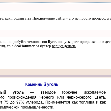
аете, как продвигать? Продвижение сайта – это не просто процесс, 
льно, попробуйте технологию
Буст
, она ускоряет продвижение в дес
сяц, то в
SeoHammer
за бустер
вернут деньги.
Каменный уголь
ный уголь
— твердое горючее ископаемое
ого происхождения черного или черно-серого цвета.
т 75 до 97% углерода. Применяется как топлива и как
химической промышленности.