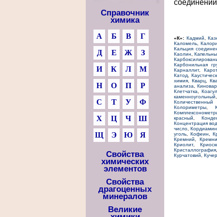
соединений
Справочник
химика
А
Б
В
Г
«К»:
Кадмий
,
Каз
Каломель
,
Калор
Кальция соедине
Д
Е
Ж
З
Каолин
,
Капельны
Карбоксилирован
Карбонильная гр
И
К
Л
М
Карналлит
,
Каро
Катод
,
Каустичес
химия
,
Кварц
,
Кв
Н
О
П
Р
анализа
,
Киновар
Клетчатка
,
Коагу
каменноугольный
С
Т
У
Ф
Количественный
Колориметры
,
Комплексонометр
Х
Ц
Ч
Ш
красный
,
Конде
Концентрация во
число
,
Кордиамин
Щ
Э
Ю
Я
уголь
,
Кофеин
,
К
Кремний
,
Кремни
Криолит
,
Криоск
Кристаллография
Свойства
Курчатовий
,
Куче
химических
элементов
Свойства
драгоценных
минералов
Великие
химики