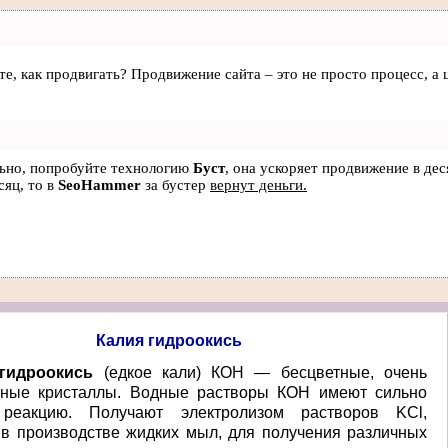
аете, как продвигать? Продвижение сайта – это не просто процесс, 
льно, попробуйте технологию
Буст
, она ускоряет продвижение в дес
сяц, то в
SeoHammer
за бустер
вернут деньги.
Калия гидроокись
гидроокись
(едкое кали) КОН — бесцветные, очень
чные кристаллы. Водные растворы КОН имеют сильно
реакцию. Получают электролизом растворов KCl,
в производстве жидких мыл, для получения различных