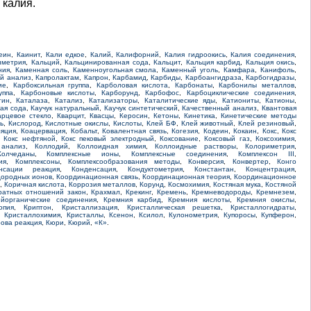
 калия.
еин
,
Каинит
,
Кали едкое
,
Калий
,
Калифорний
,
Калия гидроокись
,
Калия соединения
,
иметрия
,
Кальций
,
Кальцинированная сода
,
Кальцит
,
Кальция карбид
,
Кальция окись
,
ния
,
Каменная соль
,
Каменноугольная смола
,
Каменный уголь
,
Камфара
,
Канифоль
,
й анализ
,
Капролактам
,
Капрон
,
Карбамид
,
Карбиды
,
Карбоангидраза
,
Карбогидразы
,
ие
,
Карбоксильная группа
,
Карболовая кислота
,
Карбонаты
,
Карбонилы металлов
,
уппа
,
Карбоновые кислоты
,
Карборунд
,
Карбофос
,
Карбоциклические соединения
,
тин
,
Каталаза
,
Катализ
,
Катализаторы
,
Каталитические яды
,
Катиониты
,
Катионы
,
кая сода
,
Каучук натуральный
,
Каучук синтетический
,
Качественный анализ
,
Квантовая
арцевое стекло
,
Кварцит
,
Квасцы
,
Керосин
,
Кетоны
,
Кинетика
,
Кинетические методы
ь
,
Кислород
,
Кислотные окислы
,
Кислоты
,
Клей БФ
,
Клей животный
,
Клей резиновый
,
ляция
,
Коацервация
,
Кобальт
,
Ковалентная связь
,
Когезия
,
Кодеин
,
Кокаин
,
Кокс
,
Кокс
,
Кокс нефтяной
,
Кокс пековый электродный
,
Коксование
,
Коксовый газ
,
Коксохимия
,
 анализ
,
Коллодий
,
Коллоидная химия
,
Коллоидные растворы
,
Колориметрия
,
Колчеданы
,
Комплексные ионы
,
Комплексные соединения
,
Комплексон III
,
ия
,
Комплексоны
,
Комплексообразования методы
,
Конверсия
,
Конвертер
,
Конго
нсации реакция
,
Конденсация
,
Кондуктометрия
,
Константан
,
Концентрация
,
дородных ионов
,
Координационная связь
,
Координационная теория
,
Координационное
,
Коричная кислота
,
Коррозия металлов
,
Корунд
,
Космохимия
,
Костяная мука
,
Костяной
ратных отношений закон
,
Крахмал
,
Крекинг
,
Кремень
,
Кремневодороды
,
Кремнезем
,
йорганические соединения
,
Кремния карбид
,
Кремния кислоты
,
Кремния окислы
,
опия
,
Криптон
,
Кристаллизация
,
Кристаллическая решетка
,
Кристаллогидраты
,
,
Кристаллохимия
,
Кристаллы
,
Ксенон
,
Ксилол
,
Кулонометрия
,
Купоросы
,
Купферон
,
рова реакция
,
Кюри
,
Кюрий
,
«К»
.