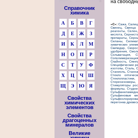
на свободн
Справочник
химика
А
Б
В
Г
«С»:
Сажа
,
Салиц
Свинец
,
Свинца 
реагенты
,
Селен
Д
Е
Ж
З
кислота
,
Серниста
препараты
,
Серн
Силаны
,
Силика
И
К
Л
М
химических элем
Скипидар
,
Скорос
удобрения
,
Смол
Н
О
П
Р
Сольватация
,
С
Сополимеризация
Спайность
,
Спек
С
Т
У
Ф
Специфические р
изотопы
,
Сталь
,
С
Станиоль
,
Станн
Х
Ц
Ч
Ш
Стекло оптическ
Стеклопластики
Стереоизомеры
Щ
Э
Ю
Я
Стимуляторы рос
формулы
,
Студни
Сульфаниламидн
Сульфиновые ки
Свойства
Сульфохлориров
химических
перегонка древес
элементов
Свойства
драгоценных
минералов
Великие
химики