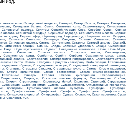
ый иод.
иловая кислота
,
Салициловый альдегид
,
Самарий
,
Сахар
,
Сахара
,
Сахарин
,
Сахароза
,
окислы
,
Свинцовые белила
,
Севин
,
Сегнетова соль
,
Седиментация
,
Селективные
,
Селенистый водород
,
Селитры
,
Сенсибилизация
,
Сера
,
Серебро
,
Серин
,
Серная
я кислота
,
Сернистый ангидрид
,
Сернистый водород
,
Серноватистая кислота
,
Серные
ый ангидрид
,
Серный эфир
,
Сероводород
,
Сероуглерод
,
Сивушные масла
,
Сидерит
,
гель
,
Силикаты
,
Силиконы
,
Силициды
,
Силумин
,
Сильвин
,
Сильвинит
,
Символы
ентов
,
Синильная кислота
,
Синтез
,
Синтомицин
,
Ситаллы
,
Ситовой анализ
,
Скандий
,
ть химических реакций
,
Сланцы
,
Следы
,
Сложные удобрения
,
Слюды
,
Смешанные
ы
,
Сода
,
Сода каустическая
,
Содалит
,
Соединение химическое
,
Соли
,
Соль Мора
,
ольваты
,
Сольволиз
,
Соляная кислота
,
Соляровое масло
,
Соосаждение
,
,
Сопряженные связи
,
Сорбенты
,
Сорбит
,
Сорбция
,
Сохранения массы закон
,
тральный анализ
,
Спектроскопия
,
Спектроскопия инфракрасная
,
Спектрофотометрия
,
еагенты
,
Спирты
,
Сплавы
,
Сподумен
,
Сродство к электрону
,
Стабилизация
,
Стабильные
тандартные образцы
,
Стандартные растворы
,
Стандартный электродный потенциал
,
аты
,
Станниты
,
Стеараты
,
Стеарин
,
Стеариновая кислота
,
Стекло
,
Стекло кварцевое
,
ое
,
Стекло органическое
,
Стекло растворимое
,
Стекло химико-лабораторное
,
,
Стеклянные фильтры
,
Стеллит
,
Степень диссоциации
,
Стереоизомерия
,
,
Стереохимия
,
Стероиды
,
Стехиометрическая формула
,
Стехиометрия
,
Стибин
,
та
,
Стирол
,
Стрептомицин
,
Стрептоцид белый
,
Стрихнин
,
Стронций
,
Структурные
,
Сублимация
,
Судебная химия
,
Сулема
,
Сульфадимезин
,
Сульфамидные препараты
,
ые препараты
,
Сульфаниловая кислота
,
Сульфаты
,
Сульфидин
,
Сульфиды
,
слоты
,
Сульфирование
,
Сульфитный
,
Сульфиты
,
Сульфогруппа
,
Сульфокислоты
,
ание
,
Сульфурил хлористый
,
Суперфосфат
,
Сурьма
,
Суспензии
,
Сухая перегонка
,
Сухая
ины
,
Сфалерит
,
«С»
.