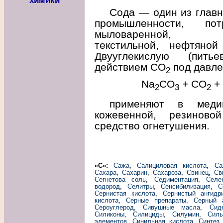
химики
Сода — один из главн
промышленности, потр
мыловаренной, цел
текстильной, нефтяной
Двууглекислую (пить
действием СО
под давле
2
Na
CO
+ СО
+
2
3
2
применяют в медиц
кожевенной, резиново
средство огнетушения.
«С»:
Сажа
,
Салициловая кислота
,
Са
Сахара
,
Сахарин
,
Сахароза
,
Свинец
,
Св
Сегнетова соль
,
Седиментация
,
Селе
водород
,
Селитры
,
Сенсибилизация
,
С
Сернистая кислота
,
Сернистый ангидр
кислота
,
Серные препараты
,
Серный 
Сероуглерод
,
Сивушные масла
,
Сид
Силиконы
,
Силициды
,
Силумин
,
Силь
элементов
,
Синильная кислота
,
Синтез