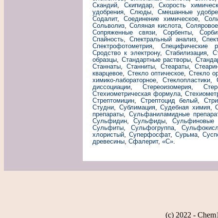
Скандий
,
Скипидар
,
Скорость химичес
удобрения
,
Слюды
,
Смешанные удобре
Содалит
,
Соединение химическое
,
Сол
Сольволиз
,
Соляная кислота
,
Соляровое
Сопряженные связи
,
Сорбенты
,
Сорби
Спайность
,
Спектральный анализ
,
Спек
Спектрофотометрия
,
Специфические р
Сродство к электрону
,
Стабилизация
,
С
образцы
,
Стандартные растворы
,
Станда
Станнаты
,
Станниты
,
Стеараты
,
Стеари
кварцевое
,
Стекло оптическое
,
Стекло о
химико-лабораторное
,
Стеклопластики
,
диссоциации
,
Стереоизомерия
,
Стер
Стехиометрическая формула
,
Стехиомет
Стрептомицин
,
Стрептоцид белый
,
Стри
Студни
,
Сублимация
,
Судебная химия
,
препараты
,
Сульфаниламидные препара
Сульфидин
,
Сульфиды
,
Сульфиновые 
Сульфиты
,
Сульфогруппа
,
Сульфокис
хлористый
,
Суперфосфат
,
Сурьма
,
Сусп
древесины
,
Сфалерит
,
«С»
.
(c) 2022 - Chem