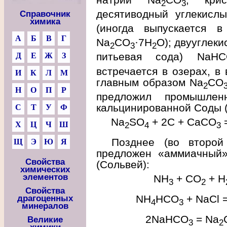
2
3
десятиводный углекисл
Справочник
химика
(иногда выпускается 
А
Б
В
Г
Na
CO
·7Н
О); двууглек
2
3
2
питьевая сода) NaHC
Д
Е
Ж
З
встречается в озерах, в
И
К
Л
М
главным образом Na
СО
2
Н
О
П
Р
предложил промышлен
кальцинированной Соды (
С
Т
У
Ф
Na
SO
+ 2С + СаСО
2
4
3
Х
Ц
Ч
Ш
Позднее (во второй
Щ
Э
Ю
Я
предложен «аммиачный»
Свойства
(Сольвей):
химических
элементов
NH
+ СО
+ Н
3
2
Свойства
NH
HCO
+ NaCl 
драгоценных
4
3
минералов
2NaHCO
= Na
Великие
3
2