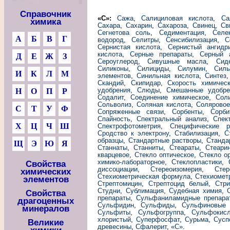
Справочник
«С»:
Сажа
,
Салициловая кислота
,
Са
химика
Сахара
,
Сахарин
,
Сахароза
,
Свинец
,
Св
Сегнетова соль
,
Седиментация
,
Селе
А
Б
В
Г
водород
,
Селитры
,
Сенсибилизация
,
С
Сернистая кислота
,
Сернистый ангидр
кислота
,
Серные препараты
,
Серный 
Д
Е
Ж
З
Сероуглерод
,
Сивушные масла
,
Сид
Силиконы
,
Силициды
,
Силумин
,
Силь
И
К
Л
М
элементов
,
Синильная кислота
,
Синтез
Скандий
,
Скипидар
,
Скорость химичес
удобрения
,
Слюды
,
Смешанные удобре
Н
О
П
Р
Содалит
,
Соединение химическое
,
Сол
Сольволиз
,
Соляная кислота
,
Соляровое
С
Т
У
Ф
Сопряженные связи
,
Сорбенты
,
Сорби
Спайность
,
Спектральный анализ
,
Спек
Х
Ц
Ч
Ш
Спектрофотометрия
,
Специфические р
Сродство к электрону
,
Стабилизация
,
С
образцы
,
Стандартные растворы
,
Станда
Щ
Э
Ю
Я
Станнаты
,
Станниты
,
Стеараты
,
Стеари
кварцевое
,
Стекло оптическое
,
Стекло о
химико-лабораторное
,
Стеклопластики
,
Свойства
диссоциации
,
Стереоизомерия
,
Стер
химических
Стехиометрическая формула
,
Стехиомет
элементов
Стрептомицин
,
Стрептоцид белый
,
Стри
Студни
,
Сублимация
,
Судебная химия
,
Свойства
препараты
,
Сульфаниламидные препара
драгоценных
Сульфидин
,
Сульфиды
,
Сульфиновые 
минералов
Сульфиты
,
Сульфогруппа
,
Сульфокис
хлористый
,
Суперфосфат
,
Сурьма
,
Сусп
Великие
древесины
,
Сфалерит
,
«С»
.