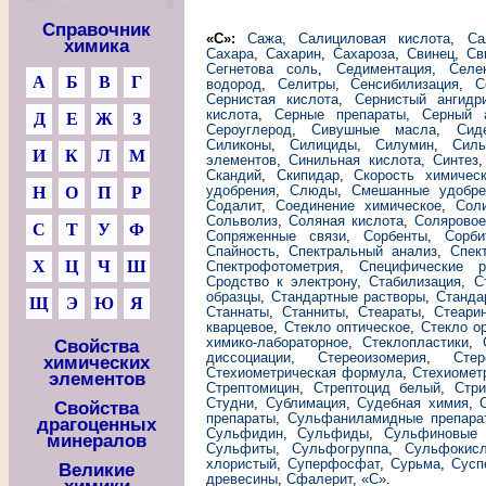
Справочник
«С»:
Сажа
,
Салициловая кислота
,
Са
химика
Сахара
,
Сахарин
,
Сахароза
,
Свинец
,
Св
Сегнетова соль
,
Седиментация
,
Селе
А
Б
В
Г
водород
,
Селитры
,
Сенсибилизация
,
С
Сернистая кислота
,
Сернистый ангидр
кислота
,
Серные препараты
,
Серный 
Д
Е
Ж
З
Сероуглерод
,
Сивушные масла
,
Сид
Силиконы
,
Силициды
,
Силумин
,
Силь
И
К
Л
М
элементов
,
Синильная кислота
,
Синтез
Скандий
,
Скипидар
,
Скорость химичес
удобрения
,
Слюды
,
Смешанные удобре
Н
О
П
Р
Содалит
,
Соединение химическое
,
Сол
Сольволиз
,
Соляная кислота
,
Соляровое
С
Т
У
Ф
Сопряженные связи
,
Сорбенты
,
Сорби
Спайность
,
Спектральный анализ
,
Спек
Х
Ц
Ч
Ш
Спектрофотометрия
,
Специфические р
Сродство к электрону
,
Стабилизация
,
С
образцы
,
Стандартные растворы
,
Станда
Щ
Э
Ю
Я
Станнаты
,
Станниты
,
Стеараты
,
Стеари
кварцевое
,
Стекло оптическое
,
Стекло о
химико-лабораторное
,
Стеклопластики
,
Свойства
диссоциации
,
Стереоизомерия
,
Стер
химических
Стехиометрическая формула
,
Стехиомет
элементов
Стрептомицин
,
Стрептоцид белый
,
Стри
Студни
,
Сублимация
,
Судебная химия
,
Свойства
препараты
,
Сульфаниламидные препара
драгоценных
Сульфидин
,
Сульфиды
,
Сульфиновые 
минералов
Сульфиты
,
Сульфогруппа
,
Сульфокис
хлористый
,
Суперфосфат
,
Сурьма
,
Сусп
Великие
древесины
,
Сфалерит
,
«С»
.