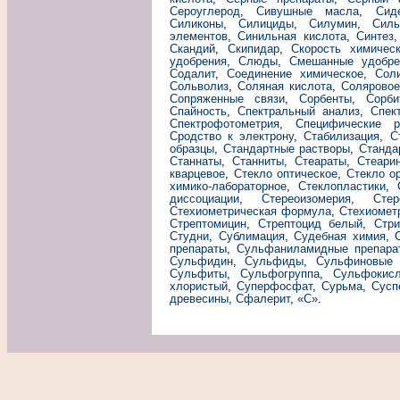
Сероуглерод
,
Сивушные масла
,
Сид
Силиконы
,
Силициды
,
Силумин
,
Силь
элементов
,
Синильная кислота
,
Синтез
Скандий
,
Скипидар
,
Скорость химичес
удобрения
,
Слюды
,
Смешанные удобре
Содалит
,
Соединение химическое
,
Сол
Сольволиз
,
Соляная кислота
,
Соляровое
Сопряженные связи
,
Сорбенты
,
Сорби
Спайность
,
Спектральный анализ
,
Спек
Спектрофотометрия
,
Специфические р
Сродство к электрону
,
Стабилизация
,
С
образцы
,
Стандартные растворы
,
Станда
Станнаты
,
Станниты
,
Стеараты
,
Стеари
кварцевое
,
Стекло оптическое
,
Стекло о
химико-лабораторное
,
Стеклопластики
,
диссоциации
,
Стереоизомерия
,
Стер
Стехиометрическая формула
,
Стехиомет
Стрептомицин
,
Стрептоцид белый
,
Стри
Студни
,
Сублимация
,
Судебная химия
,
препараты
,
Сульфаниламидные препара
Сульфидин
,
Сульфиды
,
Сульфиновые 
Сульфиты
,
Сульфогруппа
,
Сульфокис
хлористый
,
Суперфосфат
,
Сурьма
,
Сусп
древесины
,
Сфалерит
,
«С»
.