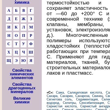
термостойкостью и м
химика
сохраняет эластичность
А
Б
В
Г
от —60 до +200° C и 
современной технике (
Д
Е
Ж
З
клапаны, мембраны, 
И
К
Л
М
установок, электроизол
д.). Многочисленные
Н
О
П
Р
полимеры используют
С
Т
У
Ф
хладостойких (теплостой
работающих при темпера
Х
Ц
Ч
Ш
C. Применяют для гид
Щ
Э
Ю
Я
материалов, тканей, бу
строительных материалов
Свойства
лаков и пластмасс.
химических
элементов
Свойства
драгоценных
минералов
«С»:
Сажа
,
Салициловая кислота
,
Са
Сахара
,
Сахарин
,
Сахароза
,
Свинец
,
Св
Великие
Сегнетова соль
,
Седиментация
,
Селе
химики
водород
,
Селитры
,
Сенсибилизация
,
С
Сернистая кислота
,
Сернистый ангидр
кислота
,
Серные препараты
,
Серный 