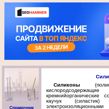
Сили
Силиконы
(полиор
кислородсодержащие
кремнийорганические с
каучук (силастик)
электроизоляционными
Справочник