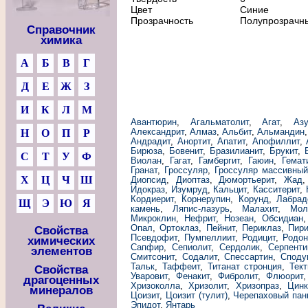
Цвет
Синие
Прозрачность
Полупрозрачн
Справочник
химика
А
Б
В
Г
Д
Е
Ж
З
И
К
Л
М
Авантюрин
,
Агальматолит
,
Агат
,
Азу
Александрит
,
Алмаз
,
Альбит
,
Альмандин
Н
О
П
Р
Андрадит
,
Анортит
,
Апатит
,
Апофиллит
,
Бирюза
,
Бовенит
,
Бразилианит
,
Брукит
,
С
Т
У
Ф
Виолан
,
Гагат
,
Гамбергит
,
Гаюин
,
Гемат
Гранат
,
Гроссуляр
,
Гроссуляр массивны
Х
Ц
Ч
Ш
Диопсид
,
Диоптаз
,
Дюмортьерит
,
Жад
Идокраз
,
Изумруд
,
Кальцит
,
Касситерит
,
Кордиерит
,
Корнерупин
,
Корунд
,
Лабрад
Щ
Э
Ю
Я
камень
,
Ляпис-лазурь
,
Малахит
,
Мол
Микроклин
,
Нефрит
,
Нозеан
,
Обсидиан
Опал
,
Ортоклаз
,
Пейнит
,
Периклаз
,
Пири
Свойства
Псевдофит
,
Пумпеллиит
,
Родицит
,
Родон
химических
Сапфир
,
Сепиолит
,
Сердолик
,
Серпенти
элементов
Смитсонит
,
Содалит
,
Спессартин
,
Споду
Тальк
,
Таффеит
,
Титанат стронция
,
Тект
Свойства
Уваровит
,
Фенакит
,
Фибролит
,
Флюорит
драгоценных
Хризоколла
,
Хризолит
,
Хризопраз
,
Цинк
минералов
Цоизит
,
Цоизит (тулит)
,
Черепаховый пан
Эпидот
,
Янтарь