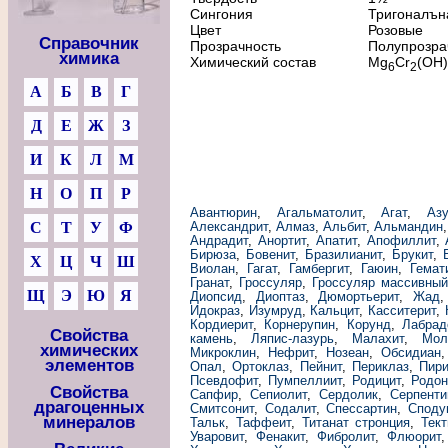
Сингония
Тригоналън
Цвет
Розовые
Справочник
Прозрачность
Полупрозра
химика
Химический состав
Mg
Cr
(OH)
6
2
А
Б
В
Г
Д
Е
Ж
З
И
К
Л
М
Н
О
П
Р
Авантюрин
,
Агальматолит
,
Агат
,
Азу
С
Т
У
Ф
Александрит
,
Алмаз
,
Альбит
,
Альмандин
Андрадит
,
Анортит
,
Апатит
,
Апофиллит
,
Бирюза
,
Бовенит
,
Бразилианит
,
Брукит
,
Х
Ц
Ч
Ш
Виолан
,
Гагат
,
Гамбергит
,
Гаюин
,
Гемат
Гранат
,
Гроссуляр
,
Гроссуляр массивны
Щ
Э
Ю
Я
Диопсид
,
Диоптаз
,
Дюмортьерит
,
Жад
Идокраз
,
Изумруд
,
Кальцит
,
Касситерит
,
Кордиерит
,
Корнерупин
,
Корунд
,
Лабрад
Свойства
камень
,
Ляпис-лазурь
,
Малахит
,
Мол
химических
Микроклин
,
Нефрит
,
Нозеан
,
Обсидиан
элементов
Опал
,
Ортоклаз
,
Пейнит
,
Периклаз
,
Пири
Псевдофит
,
Пумпеллиит
,
Родицит
,
Родон
Свойства
Сапфир
,
Сепиолит
,
Сердолик
,
Серпенти
драгоценных
Смитсонит
,
Содалит
,
Спессартин
,
Споду
минералов
Тальк
,
Таффеит
,
Титанат стронция
,
Тект
Уваровит
,
Фенакит
,
Фибролит
,
Флюорит