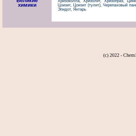
Великие
Хризоколла
,
Хризолит
,
Хризопраз
,
Цинк
химики
Цоизит
,
Цоизит (тулит)
,
Черепаховый пан
Эпидот
,
Янтарь
(c) 2022 - Chem