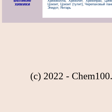
Великие
Хризоколла
,
Хризолит
,
Хризопраз
,
Цинк
химики
Цоизит
,
Цоизит (тулит)
,
Черепаховый пан
Эпидот
,
Янтарь
(c) 2022 - Chem100