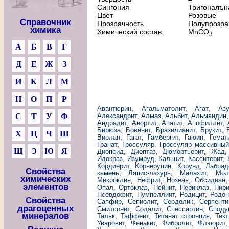
Сингония
Тригоналън
Цвет
Розовые
Справочник
Прозрачность
Полупрозра
химика
Химический состав
MnCO
3
А
Б
В
Г
Д
Е
Ж
З
И
К
Л
М
Н
О
П
Р
Авантюрин
,
Агальматолит
,
Агат
,
Азу
С
Т
У
Ф
Александрит
,
Алмаз
,
Альбит
,
Альмандин
Андрадит
,
Анортит
,
Апатит
,
Апофиллит
,
Бирюза
,
Бовенит
,
Бразилианит
,
Брукит
,
Х
Ц
Ч
Ш
Виолан
,
Гагат
,
Гамбергит
,
Гаюин
,
Гемат
Гранат
,
Гроссуляр
,
Гроссуляр массивны
Щ
Э
Ю
Я
Диопсид
,
Диоптаз
,
Дюмортьерит
,
Жад
Идокраз
,
Изумруд
,
Кальцит
,
Касситерит
,
Кордиерит
,
Корнерупин
,
Корунд
,
Лабрад
Свойства
камень
,
Ляпис-лазурь
,
Малахит
,
Мол
химических
Микроклин
,
Нефрит
,
Нозеан
,
Обсидиан
элементов
Опал
,
Ортоклаз
,
Пейнит
,
Периклаз
,
Пири
Псевдофит
,
Пумпеллиит
,
Родицит
,
Родон
Свойства
Сапфир
,
Сепиолит
,
Сердолик
,
Серпенти
драгоценных
Смитсонит
,
Содалит
,
Спессартин
,
Споду
минералов
Тальк
,
Таффеит
,
Титанат стронция
,
Тект
Уваровит
,
Фенакит
,
Фибролит
,
Флюорит