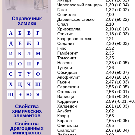
Янтарь
1,07 (±0,02)
Черепаховый панцирь
1,30 (±0,04)
Гагат
1,32 (±0,02)
Сепиолит
2,00
Справочник
Дарвинское стекло
2,07 (±0,22)
химика
Опал
2,10
Хризоколла
2,10 (±0,10)
А
Б
В
Г
Стихтит
2,18 (±0,03)
Кварцевое стекло
2,21
Д
Е
Ж
З
Содалит
2,30 (±0,03)
Гипс
2,32
Гамбергит
2,35
И
К
Л
М
Томсонит
2,35
Нозеан
2,35 (±0,05)
Н
О
П
Р
Тугтупит
2,36
Обсидиан
2,40 (±0,07)
С
Т
У
Ф
Апофиллит
2,40 (±0,10)
Гаюин
2,47 (±0,03)
Х
Ц
Ч
Ш
Серпентин
2,55 (±0,05)
Ортоклаз
2,56 (±0,01)
Щ
Э
Ю
Я
Варисцит
2,56 (±0,04)
Кордиерит
2,59 (-0,01, +0
Свойства
Халцедон
2,61 (±0,03)
химических
Альбит
2,62
элементов
Кварц
2,65
Коралл
2,65 (±0,05)
Свойства
Олигоклаз
2,65
драгоценных
Скаполит
2,67 (±0,04)
минералов