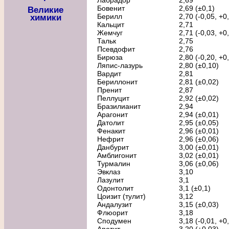
Лабрадор
2,69
Бовенит
2,69 (±0,1)
Великие
Берилл
2,70 (-0,05, +0
химики
Кальцит
2,71
Жемчуг
2,71 (-0,03, +0
Тальк
2,75
Псевдофит
2,76
Бирюза
2,80 (-0,20, +0
Ляпис-лазурь
2,80 (±0,10)
Вардит
2,81
Бериллонит
2,81 (±0,02)
Пренит
2,87
Пеллуцит
2,92 (±0,02)
Бразилианит
2,94
Арагонит
2,94 (±0,01)
Датолит
2,95 (±0,05)
Фенакит
2,96 (±0,01)
Нефрит
2,96 (±0,06)
Данбурит
3,00 (±0,01)
Амблигонит
3,02 (±0,01)
Турмалин
3,06 (±0,06)
Эвклаз
3,10
Лазулит
3,1
Одонтолит
3,1 (±0,1)
Цоизит (тулит)
3,12
Андалузит
3,15 (±0,03)
Флюорит
3,18
Сподумен
3,18 (-0,01, +0