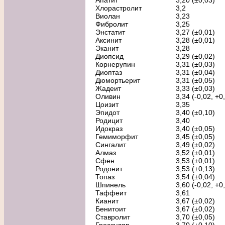
Апатит
3,20 (±0,03)
Хлорастролит
3,2
Виолан
3,23
Фибролит
3,25
Энстатит
3,27 (±0,01)
Аксинит
3,28 (±0,01)
Эканит
3,28
Диопсид
3,29 (±0,02)
Корнерупин
3,31 (±0,03)
Диоптаз
3,31 (±0,04)
Дюмортьерит
3,31 (±0,05)
Жадеит
3,33 (±0,03)
Оливин
3,34 (-0,02, +0
Цоизит
3,35
Эпидот
3,40 (±0,10)
Родицит
3,40
Идокраз
3,40 (±0,05)
Гемиморфит
3,45 (±0,05)
Сингалит
3,49 (±0,02)
Алмаз
3,52 (±0,01)
Сфен
3,53 (±0,01)
Родонит
3,53 (±0,13)
Топаз
3,54 (±0,04)
Шпинель
3,60 (-0,02, +0
Таффеит
3,61
Кианит
3,67 (±0,02)
Бенитоит
3,67 (±0,02)
Ставролит
3,70 (±0,05)