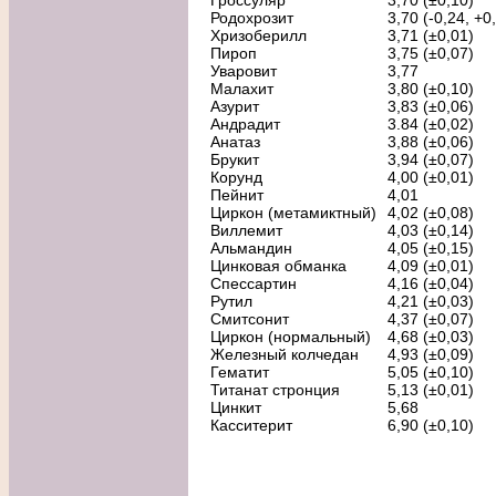
Гроссуляр
3,70 (±0,10)
Родохрозит
3,70 (-0,24, +0
Хризоберилл
3,71 (±0,01)
Пироп
3,75 (±0,07)
Уваровит
3,77
Малахит
3,80 (±0,10)
Азурит
3,83 (±0,06)
Андрадит
3.84 (±0,02)
Анатаз
3,88 (±0,06)
Брукит
3,94 (±0,07)
Корунд
4,00 (±0,01)
Пейнит
4,01
Циркон (метамиктный)
4,02 (±0,08)
Виллемит
4,03 (±0,14)
Альмандин
4,05 (±0,15)
Цинковая обманка
4,09 (±0,01)
Спессартин
4,16 (±0,04)
Рутил
4,21 (±0,03)
Смитсонит
4,37 (±0,07)
Циркон (нормальный)
4,68 (±0,03)
Железный колчедан
4,93 (±0,09)
Гематит
5,05 (±0,10)
Титанат стронция
5,13 (±0,01)
Цинкит
5,68
Касситерит
6,90 (±0,10)