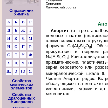
Сингония
Химический состав
Справочник
химика
А
Б
В
Г
Ано
Д
Е
Ж
З
Анортит
(от греч. anortho
полевых шпатов (плагиоклаз
И
К
Л
М
алюмосиликатам со структурой
формула Ca[Al
Si
O
]. Обыч
Н
О
П
Р
2
2
8
присутствия в твердом ра
С
Т
У
Ф
Na[AlSi
O
]. Кристаллизуется
3
8
призматические, пластинчат
Х
Ц
Ч
Ш
зерна сероватого или розово
Щ
Э
Ю
Я
минералогической шкале 6. 
Чистый Анортит редок. Встре
Свойства
образующихся на контакте о
химических
элементов
известняками, туфами и др. 
метеоритах.
Свойства
драгоценных
минералов