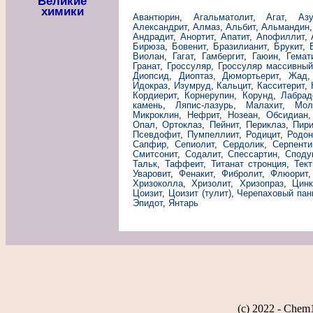
Великие
химики
Авантюрин
,
Агальматолит
,
Агат
,
Азу
Александрит
,
Алмаз
,
Альбит
,
Альмандин
Андрадит
,
Анортит
,
Апатит
,
Апофиллит
,
Бирюза
,
Бовенит
,
Бразилианит
,
Брукит
,
Виолан
,
Гагат
,
Гамбергит
,
Гаюин
,
Гемат
Гранат
,
Гроссуляр
,
Гроссуляр массивны
Диопсид
,
Диоптаз
,
Дюмортьерит
,
Жад
Идокраз
,
Изумруд
,
Кальцит
,
Касситерит
,
Кордиерит
,
Корнерупин
,
Корунд
,
Лабрад
камень
,
Ляпис-лазурь
,
Малахит
,
Мол
Микроклин
,
Нефрит
,
Нозеан
,
Обсидиан
Опал
,
Ортоклаз
,
Пейнит
,
Периклаз
,
Пири
Псевдофит
,
Пумпеллиит
,
Родицит
,
Родон
Сапфир
,
Сепиолит
,
Сердолик
,
Серпенти
Смитсонит
,
Содалит
,
Спессартин
,
Споду
Тальк
,
Таффеит
,
Титанат стронция
,
Тект
Уваровит
,
Фенакит
,
Фибролит
,
Флюорит
Хризоколла
,
Хризолит
,
Хризопраз
,
Цинк
Цоизит
,
Цоизит (тулит)
,
Черепаховый пан
Эпидот
,
Янтарь
(c) 2022 - Chem