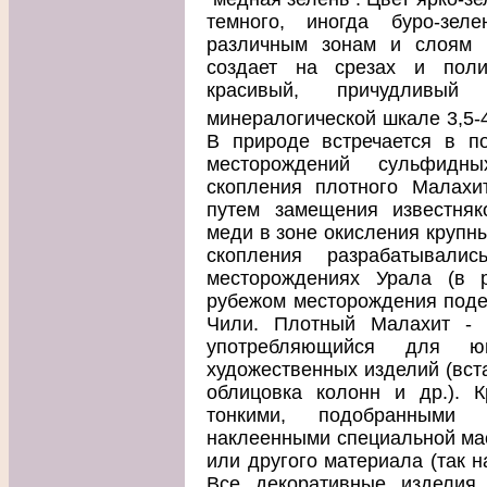
темного, иногда буро-зел
различным зонам и слоям 
создает на срезах и поли
красивый, причудливый
минералогической шкале 3,5-4
В природе встречается в по
месторождений сульфидн
скопления плотного Малахи
путем замещения известняк
меди в зоне окисления крупн
скопления разрабатыва
месторождениях Урала (в р
рубежом месторождения поде
Чили. Плотный Малахит - 
употребляющийся для юв
художественных изделий (вста
облицовка колонн и др.). 
тонкими, подобранными 
наклеенными специальной мас
или другого материала (так н
Все декоративные изделия