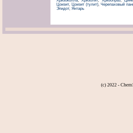
Хризоколла
,
Хризолит
,
Хризопраз
,
Цинк
Цоизит
,
Цоизит (тулит)
,
Черепаховый пан
Эпидот
,
Янтарь
(c) 2022 - Chem