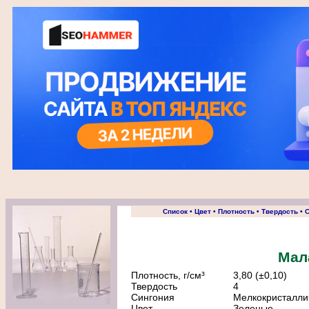
Список
•
Цвет
•
Плотность
•
Твердость
•
С
Мал
Плотность, г/cм³
3,80 (±0,10)
Твердость
4
Сингония
Мелкокристалли
Цвет
Зеленые