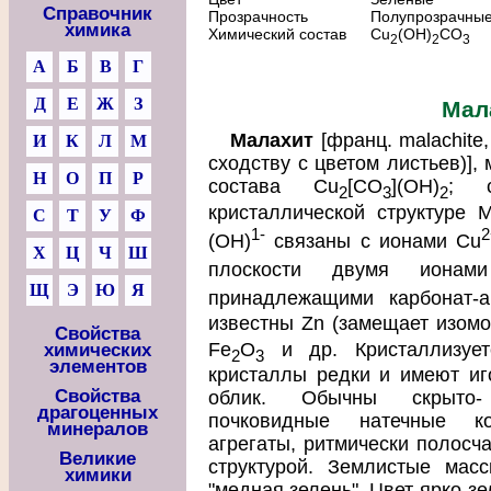
Справочник
Прозрачность
Полупрозрачные
химика
Химический состав
Cu
(OH)
CO
2
2
3
А
Б
В
Г
Д
Е
Ж
З
Мал
Малахит
[франц. malachite,
И
К
Л
М
сходству с цветом листьев)],
Н
О
П
Р
состава Сu
[СО
](ОН)
; 
2
3
2
кристаллической структуре 
С
Т
У
Ф
1-
2
(ОН)
связаны с ионами Сu
Х
Ц
Ч
Ш
плоскости двумя ионам
Щ
Э
Ю
Я
принадлежащими карбонат-
известны Zn (замещает изомо
Свойства
Fе
О
и др. Кристаллизует
химических
2
3
элементов
кристаллы редки и имеют иг
Свойства
облик. Обычны скрыто- 
драгоценных
почковидные натечные кор
минералов
агрегаты, ритмически полосч
Великие
структурой. Землистые мас
химики
"медная зелень". Цвет ярко-з