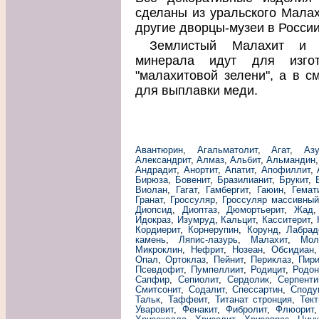
сделаны из уральского Малах
другие дворцы-музеи в России
Землистый Малахит и м
минерала идут для изгот
"малахитовой зелени", а в с
для выплавки меди.
Авантюрин
,
Агальматолит
,
Агат
,
Азу
Александрит
,
Алмаз
,
Альбит
,
Альмандин
Андрадит
,
Анортит
,
Апатит
,
Апофиллит
,
Бирюза
,
Бовенит
,
Бразилианит
,
Брукит
,
Виолан
,
Гагат
,
Гамбергит
,
Гаюин
,
Гемат
Гранат
,
Гроссуляр
,
Гроссуляр массивны
Диопсид
,
Диоптаз
,
Дюмортьерит
,
Жад
Идокраз
,
Изумруд
,
Кальцит
,
Касситерит
,
Кордиерит
,
Корнерупин
,
Корунд
,
Лабрад
камень
,
Ляпис-лазурь
,
Малахит
,
Мол
Микроклин
,
Нефрит
,
Нозеан
,
Обсидиан
Опал
,
Ортоклаз
,
Пейнит
,
Периклаз
,
Пири
Псевдофит
,
Пумпеллиит
,
Родицит
,
Родон
Сапфир
,
Сепиолит
,
Сердолик
,
Серпенти
Смитсонит
,
Содалит
,
Спессартин
,
Споду
Тальк
,
Таффеит
,
Титанат стронция
,
Тект
Уваровит
,
Фенакит
,
Фибролит
,
Флюорит