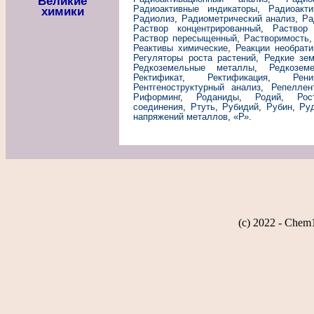
Великие
Радиоактивные индикаторы
,
Радиоакт
химики
Радиолиз
,
Радиометрический анализ
,
Ра
Раствор концентрированный
,
Раствор
Раствор пересыщенный
,
Растворимость
Реактивы химические
,
Реакции необрат
Регуляторы роста растений
,
Редкие зе
Редкоземельные металлы
,
Редкозем
Ректификат
,
Ректификация
,
Рени
Рентгеноструктурный анализ
,
Репеллен
Риформинг
,
Роданиды
,
Родий
,
Рос
соединения
,
Ртуть
,
Рубидий
,
Рубин
,
Ру
напряжений металлов
,
«Р»
.
(c) 2022 - Chem