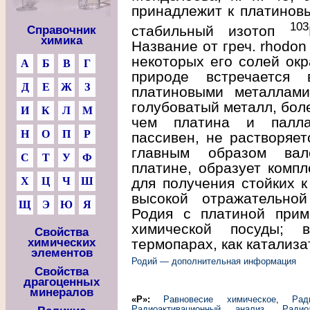
принадлежит к платинов
103
стабильный изотоп
Справочник
химика
Название от греч. rhodon
некоторых его солей окр
А
Б
В
Г
природе встречается
Д
Е
Ж
З
платиновыми металлами
голубоватый металл, боле
И
К
Л
М
чем платина и палла
Н
О
П
Р
пассивен, не растворяет
главным образом вал
С
Т
У
Ф
платине, образует комп
для получения стойких к
Х
Ц
Ч
Ш
высокой отражательной
Щ
Э
Ю
Я
Родия с платиной прим
химической посуды; 
Свойства
термопарах, как катализа
химических
элементов
Родий — дополнительная информация
Свойства
драгоценных
минералов
«Р»:
Равновесие химическое
,
Рад
Радиоактивационный анализ
,
Радио