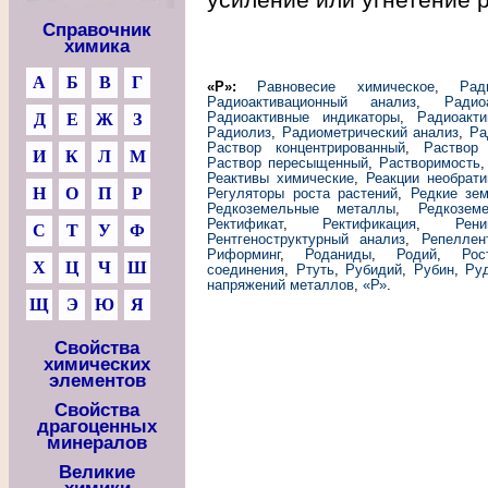
Справочник
химика
А
Б
В
Г
«Р»:
Равновесие химическое
,
Рад
Радиоактивационный анализ
,
Радио
Радиоактивные индикаторы
,
Радиоакт
Д
Е
Ж
З
Радиолиз
,
Радиометрический анализ
,
Ра
Раствор концентрированный
,
Раствор
И
К
Л
М
Раствор пересыщенный
,
Растворимость
Реактивы химические
,
Реакции необрат
Н
О
П
Р
Регуляторы роста растений
,
Редкие зе
Редкоземельные металлы
,
Редкозем
Ректификат
,
Ректификация
,
Рени
С
Т
У
Ф
Рентгеноструктурный анализ
,
Репеллен
Риформинг
,
Роданиды
,
Родий
,
Рос
Х
Ц
Ч
Ш
соединения
,
Ртуть
,
Рубидий
,
Рубин
,
Ру
напряжений металлов
,
«Р»
.
Щ
Э
Ю
Я
Свойства
химических
элементов
Свойства
драгоценных
минералов
Великие