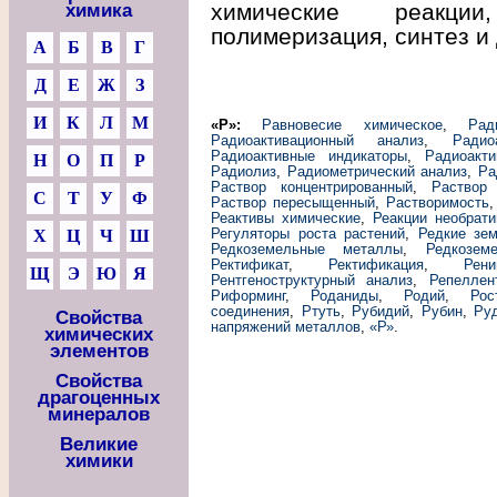
химические реакции
химика
полимеризация, синтез и 
А
Б
В
Г
Д
Е
Ж
З
И
К
Л
М
«Р»:
Равновесие химическое
,
Рад
Радиоактивационный анализ
,
Радио
Радиоактивные индикаторы
,
Радиоакт
Н
О
П
Р
Радиолиз
,
Радиометрический анализ
,
Ра
Раствор концентрированный
,
Раствор
С
Т
У
Ф
Раствор пересыщенный
,
Растворимость
Реактивы химические
,
Реакции необрат
Регуляторы роста растений
,
Редкие зе
Х
Ц
Ч
Ш
Редкоземельные металлы
,
Редкозем
Ректификат
,
Ректификация
,
Рени
Щ
Э
Ю
Я
Рентгеноструктурный анализ
,
Репеллен
Риформинг
,
Роданиды
,
Родий
,
Рос
соединения
,
Ртуть
,
Рубидий
,
Рубин
,
Ру
Свойства
напряжений металлов
,
«Р»
.
химических
элементов
Свойства
драгоценных
минералов
Великие
химики