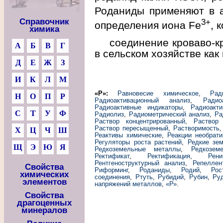
Роданиды применяют в а
Справочник
3+
определения иона Fe
, 
химика
соединение кроваво-к
А
Б
В
Г
в сельском хозяйстве как
Д
Е
Ж
З
И
К
Л
М
«Р»:
Равновесие химическое
,
Рад
Н
О
П
Р
Радиоактивационный анализ
,
Радио
Радиоактивные индикаторы
,
Радиоакт
С
Т
У
Ф
Радиолиз
,
Радиометрический анализ
,
Ра
Раствор концентрированный
,
Раствор
Раствор пересыщенный
,
Растворимость
Х
Ц
Ч
Ш
Реактивы химические
,
Реакции необрат
Регуляторы роста растений
,
Редкие зе
Щ
Э
Ю
Я
Редкоземельные металлы
,
Редкозем
Ректификат
,
Ректификация
,
Рени
Рентгеноструктурный анализ
,
Репеллен
Свойства
Риформинг
,
Роданиды
,
Родий
,
Рос
химических
соединения
,
Ртуть
,
Рубидий
,
Рубин
,
Ру
элементов
напряжений металлов
,
«Р»
.
Свойства
драгоценных
минералов