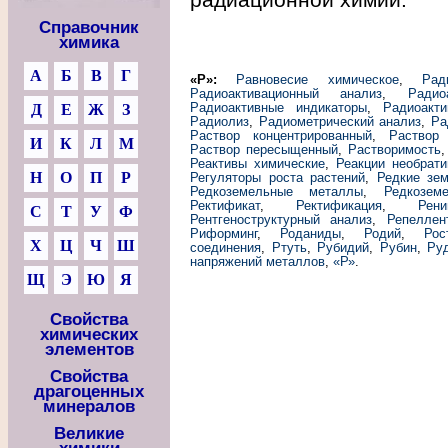
Справочник
химика
А
Б
В
Г
«Р»:
Равновесие химическое
,
Рад
Радиоактивационный анализ
,
Радио
Радиоактивные индикаторы
,
Радиоакт
Д
Е
Ж
З
Радиолиз
,
Радиометрический анализ
,
Ра
Раствор концентрированный
,
Раствор
И
К
Л
М
Раствор пересыщенный
,
Растворимость
Реактивы химические
,
Реакции необрат
Н
О
П
Р
Регуляторы роста растений
,
Редкие зе
Редкоземельные металлы
,
Редкозем
Ректификат
,
Ректификация
,
Рени
С
Т
У
Ф
Рентгеноструктурный анализ
,
Репеллен
Риформинг
,
Роданиды
,
Родий
,
Рос
Х
Ц
Ч
Ш
соединения
,
Ртуть
,
Рубидий
,
Рубин
,
Ру
напряжений металлов
,
«Р»
.
Щ
Э
Ю
Я
Свойства
химических
элементов
Свойства
драгоценных
минералов
Великие