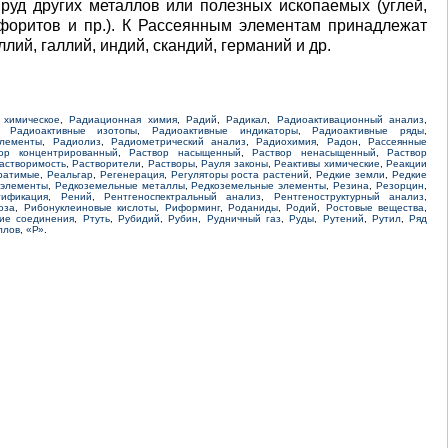
 руд других металлов или полезных ископаемых (углей,
форитов и пр.). К Рассеянным элементам принадлежат
ллий, галлий, индий, скандий, германий и др.
 химическое
,
Радиационная химия
,
Радий
,
Радикал
,
Радиоактивационный анализ
,
,
Радиоактивные изотопы
,
Радиоактивные индикаторы
,
Радиоактивные ряды
,
элементы
,
Радиолиз
,
Радиометрический анализ
,
Радиохимия
,
Радон
,
Рассеянные
ор концентрированный
,
Раствор насыщенный
,
Раствор ненасыщенный
,
Раствор
астворимость
,
Растворители
,
Растворы
,
Рауля законы
,
Реактивы химические
,
Реакции
ратимые
,
Реальгар
,
Регенерация
,
Регуляторы роста растений
,
Редкие земли
,
Редкие
 элементы
,
Редкоземельные металлы
,
Редкоземельные элементы
,
Резина
,
Резорцин
,
тификация
,
Рений
,
Рентгеноспектральный анализ
,
Рентгеноструктурный анализ
,
оза
,
Рибонуклеиновые кислоты
,
Риформинг
,
Роданиды
,
Родий
,
Ростовые вещества
,
кие соединения
,
Ртуть
,
Рубидий
,
Рубин
,
Рудничный газ
,
Руды
,
Рутений
,
Рутил
,
Ряд
ллов
,
«Р»
.