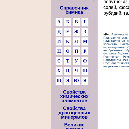
попутно из
солей, фос
Справочник
химика
рубидий, та
А
Б
В
Г
Д
Е
Ж
З
«Р»:
Равновесие
Радиоактивность
И
К
Л
М
Радиоактивные 
элементы
,
Раств
пересыщенный
,
Р
Н
О
П
Р
необратимые, об
металлы
,
Редкие
Ректификат
,
Рек
Репелленты
,
Риб
С
Т
У
Ф
Ртутноорганичес
напряжений мета
Х
Ц
Ч
Ш
Щ
Э
Ю
Я
Свойства
химических
элементов
Свойства
драгоценных
минералов
Великие