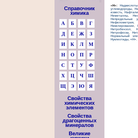
«Н»:
Надкислоты
Справочник
углеводороды
,
Н
химика
известь
,
Нафтали
Неметаллы
,
Не
Непредельные у
А
Б
В
Г
Нефелометрия
,
Никелирование
,
Нитробензол
,
Н
Нитрофоска
,
Нит
Д
Е
Ж
З
Нормальный эле
Нуклеотиды
,
«Н»
.
И
К
Л
М
Н
О
П
Р
С
Т
У
Ф
Х
Ц
Ч
Ш
Щ
Э
Ю
Я
Свойства
химических
элементов
Свойства
драгоценных
минералов
Великие