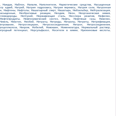
,
Наждак
,
Найлон
,
Напалм
,
Наполнители
,
Наркотические средства
,
Насыщенные
атр едкий
,
Натрий
,
Натрия гидроокись
,
Натрия перекись
,
Натрия соли
,
Натронная
н
,
Нафтены
,
Нафтолы
,
Нашатырный спирт
,
Нашатырь
,
Нейзильбер
,
Нейтрализация
,
насыщенные
,
Необратимые реакции
,
Неодим
,
Неон
,
Неорганическая химия
,
глеводороды
,
Нептуний
,
Нержавеющая сталь
,
Несслера реактив
,
Нефелин
,
Нефтепродукты
,
Нефтехимический синтез
,
Нефть
,
Нефтяные газы
,
Никелин
,
Никель
,
Никотин
,
Ниобий
,
Нитраты
,
Нитриды
,
Нитрилы
,
Нитриты
,
Нитрификация
,
итрование
,
Нитроглицерин
,
Нитрозосоединения
,
Нитрон
,
Нитросоединения
,
роцеллюлоза
,
Нихром
,
Нобелий
,
Новокаин
,
Номенклатура
,
Нормальный раствор
,
ктродный потенциал
,
Норсульфазол
,
Носители в химии
,
Нуклеиновые кислоты
,