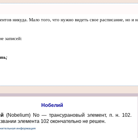
клиентов никуда. Мало того, что нужно видеть свое расписание, но
ие записей:
ать;
Нобелий
ий
(Nobelium) No — трансурановый элемент, п. н. 102.
азвании элемента 102 окончательно не решен.
нительная информация