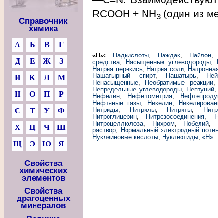
RCOOH + NH
(один из ме
3
Справочник
химика
А
Б
В
Г
«Н»:
Надкислоты
,
Наждак
,
Найлон
Д
Е
Ж
З
средства
,
Насыщенные углеводороды
,
Натрия перекись
,
Натрия соли
,
Натронная
Нашатырный спирт
,
Нашатырь
,
Ней
И
К
Л
М
Ненасыщенные
,
Необратимые реакции
Непредельные углеводороды
,
Нептуний
Н
О
П
Р
Нефелин
,
Нефелометрия
,
Нефтепроду
Нефтяные газы
,
Никелин
,
Никелирован
Нитриды
,
Нитрилы
,
Нитриты
,
Нитр
С
Т
У
Ф
Нитроглицерин
,
Нитрозосоединения
,
Н
Нитроцеллюлоза
,
Нихром
,
Нобелий
,
Х
Ц
Ч
Ш
раствор
,
Нормальный электродный поте
Нуклеиновые кислоты
,
Нуклеотиды
,
«Н»
.
Щ
Э
Ю
Я
Свойства
химических
элементов
Свойства
драгоценных
минералов