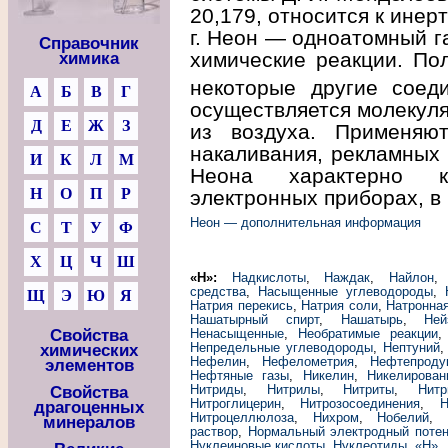
20,179, относится к инер
г. Неон — одноатомный га
Справочник
химические реакции. По
химика
некоторые другие соеди
А
Б
В
Г
осуществляется молекул
Д
Е
Ж
З
из воздуха. Применяю
накаливания, рекламных 
И
К
Л
М
Неона характерно к
Н
О
П
Р
электронных приборах, в 
Неон — дополнительная информация
С
Т
У
Ф
Х
Ц
Ч
Ш
«Н»:
Надкислоты
,
Наждак
,
Найлон
средства
,
Насыщенные углеводороды
,
Щ
Э
Ю
Я
Натрия перекись
,
Натрия соли
,
Натронная
Нашатырный спирт
,
Нашатырь
,
Ней
Свойства
Ненасыщенные
,
Необратимые реакции
Непредельные углеводороды
,
Нептуний
химических
Нефелин
,
Нефелометрия
,
Нефтепроду
элементов
Нефтяные газы
,
Никелин
,
Никелирован
Нитриды
,
Нитрилы
,
Нитриты
,
Нитр
Свойства
Нитроглицерин
,
Нитрозосоединения
,
Н
драгоценных
Нитроцеллюлоза
,
Нихром
,
Нобелий
,
минералов
раствор
,
Нормальный электродный поте
Нуклеиновые кислоты
,
Нуклеотиды
,
«Н»
.