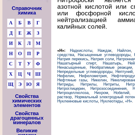
азотной кислотой или с
Справочник
или фосфорной кисло
химика
нейтрализацией амм
А
Б
В
Г
калийных солей.
Д
Е
Ж
З
И
К
Л
М
«Н»:
Надкислоты
,
Наждак
,
Найлон
Н
О
П
Р
средства
,
Насыщенные углеводороды
,
Натрия перекись
,
Натрия соли
,
Натронная
Нашатырный спирт
,
Нашатырь
,
Ней
С
Т
У
Ф
Ненасыщенные
,
Необратимые реакции
Непредельные углеводороды
,
Нептуний
Х
Ц
Ч
Ш
Нефелин
,
Нефелометрия
,
Нефтепроду
Нефтяные газы
,
Никелин
,
Никелирован
Щ
Э
Ю
Я
Нитриды
,
Нитрилы
,
Нитриты
,
Нитр
Нитроглицерин
,
Нитрозосоединения
,
Н
Нитроцеллюлоза
,
Нихром
,
Нобелий
,
Свойства
раствор
,
Нормальный электродный поте
химических
Нуклеиновые кислоты
,
Нуклеотиды
,
«Н»
.
элементов
Свойства
драгоценных
минералов
Великие