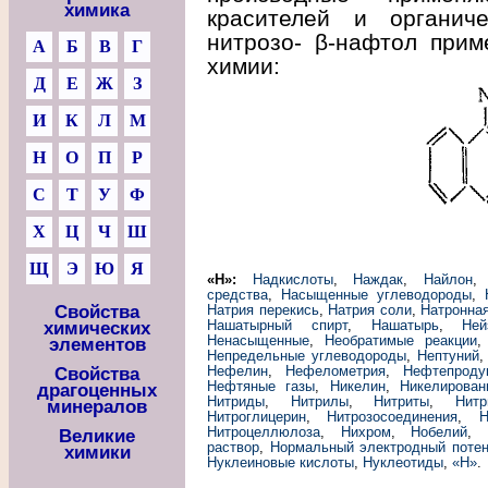
химика
красителей и органиче
нитрозо- β-нафтол прим
А
Б
В
Г
химии:
Д
Е
Ж
З
И
К
Л
М
Н
О
П
Р
С
Т
У
Ф
Х
Ц
Ч
Ш
Щ
Э
Ю
Я
«Н»:
Надкислоты
,
Наждак
,
Найлон
средства
,
Насыщенные углеводороды
,
Свойства
Натрия перекись
,
Натрия соли
,
Натронная
Нашатырный спирт
,
Нашатырь
,
Ней
химических
Ненасыщенные
,
Необратимые реакции
элементов
Непредельные углеводороды
,
Нептуний
Нефелин
,
Нефелометрия
,
Нефтепроду
Свойства
Нефтяные газы
,
Никелин
,
Никелирован
драгоценных
Нитриды
,
Нитрилы
,
Нитриты
,
Нитр
минералов
Нитроглицерин
,
Нитрозосоединения
,
Н
Нитроцеллюлоза
,
Нихром
,
Нобелий
,
Великие
раствор
,
Нормальный электродный поте
химики
Нуклеиновые кислоты
,
Нуклеотиды
,
«Н»
.