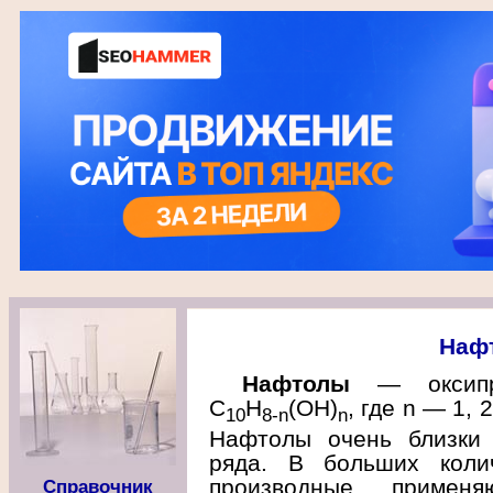
Наф
Нафтолы
— оксипро
С
Н
(ОН)
, где n — 1, 
10
8-n
n
Нафтолы очень близки 
ряда. В больших коли
производные применя
Справочник