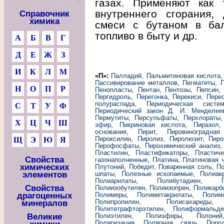
газах. Применяют как 
внутреннего сгорания,
Справочник
химика
смеси с бутаном в бал
топливо в быту и др.
А
Б
В
Г
Д
Е
Ж
З
И
К
Л
М
«П»:
Палладий
,
Пальмитиновая кислота
Пассивирование металлов
,
Пегматиты
,
П
Н
О
П
Р
Пенопласты
,
Пентан
,
Пентозы
,
Пепсин
Пергидроль
,
Перегонка
,
Перекиси
,
Пере
полураспада
,
Периодическая сист
С
Т
У
Ф
Периодический закон Д. И. Менделее
Пермутиты
,
Персульфаты
,
Перхлораты
Х
Ц
Ч
Ш
эфир
,
Пикриновая кислота
,
Пиразол
основания
,
Пирит
,
Пировиноградная
Пироксилин
,
Пиролиз
,
Пиролюзит
,
Пиро
Щ
Э
Ю
Я
Пирофосфаты
,
Пирохимический анализ
Пластилин
,
Пластификаторы
,
Пластич
Свойства
газонаполненные
,
Платина
,
Платиновая 
химических
Плутоний
,
Победит
,
Поваренная соль
,
По
элементов
шпаты
,
Полезные ископаемые
,
Полиак
Полиарилаты
,
Полибутадиен
,
Свойства
Полиизобутилен
,
Полиизопрен
,
Поликарб
драгоценных
Полимеры
,
Полиметакрилаты
,
Полим
Полипропилен
,
Полисахариды
минералов
Политетрафторэтилен
,
Полиформальде
Великие
Полиэтилен
,
Полиэфиры
,
Полоний
Поляризация
,
Полярная связь
,
Поро