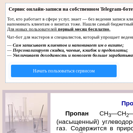
Сервис онлайн-записи на собственном Telegram-боте
Тот, кто работает в сфере услуг, знает — без ведения записи кл
напоминать клиентам о визитах тоже. Нашли самый бюджетный
Для новых пользователей
первый месяц бесплатно
.
Чат-бот для мастеров и специалистов, который упрощает веден
—
Сам записывает клиентов и напоминает им о визите;
—
Персонализирует скидки, чаевые, кэшбэк и предоплаты;
—
Увеличивает доходимость и помогает больше зарабатыв
Начать пользоваться сервисом
Про
Пропан
СН
—СH
3
2
(насыщенный) углеводор
газ. Содержится в прир