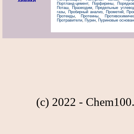
химики
Портланд-цемент
,
Порфирины
,
Порядко
Поташ
,
Празеодим
,
Предельные углево
газы
,
Пробирный анализ
,
Прометий
,
Про
Протеиды
,
Протеины
,
Противохимиче
Протравители
,
Пурин
,
Пуриновые основан
(c) 2022 - Chem100