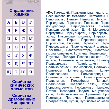
Справочник
«П»:
Палладий
,
Пальмитиновая кислота
химика
Пассивирование металлов
,
Пегматиты
,
П
Пенопласты
,
Пентан
,
Пентозы
,
Пепсин
А
Б
В
Г
Пергидроль
,
Перегонка
,
Перекиси
,
Пере
полураспада
,
Периодическая сист
Периодический закон Д. И. Менделее
Д
Е
Ж
З
Пермутиты
,
Персульфаты
,
Перхлораты
эфир
,
Пикриновая кислота
,
Пиразол
И
К
Л
М
основания
,
Пирит
,
Пировиноградная
Пироксилин
,
Пиролиз
,
Пиролюзит
,
Пиро
Пирофосфаты
,
Пирохимический анализ
Н
О
П
Р
Пластилин
,
Пластификаторы
,
Пластич
газонаполненные
,
Платина
,
Платиновая 
С
Т
У
Ф
Плутоний
,
Победит
,
Поваренная соль
,
По
шпаты
,
Полезные ископаемые
,
Полиак
Х
Ц
Ч
Ш
Полиарилаты
,
Полибутадиен
,
Полиизобутилен
,
Полиизопрен
,
Поликарб
Полимеры
,
Полиметакрилаты
,
Полим
Щ
Э
Ю
Я
Полипропилен
,
Полисахариды
Политетрафторэтилен
,
Полиформальде
Полиэтилен
,
Полиэфиры
,
Полоний
Свойства
Поляризация
,
Полярная связь
,
Поро
химических
Портланд-цемент
,
Порфирины
,
Порядко
элементов
Поташ
,
Празеодим
,
Предельные углево
газы
,
Пробирный анализ
,
Прометий
,
Про
Свойства
Протеиды
,
Протеины
,
Противохимиче
драгоценных
Протравители
,
Пурин
,
Пуриновые основан
минералов