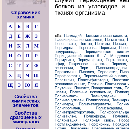
белков из углеводов и 
тканях организма.
Справочник
химика
А
Б
В
Г
«П»:
Палладий
,
Пальмитиновая кислота
Д
Е
Ж
З
Пассивирование металлов
,
Пегматиты
,
П
Пенопласты
,
Пентан
,
Пентозы
,
Пепсин
И
К
Л
М
Пергидроль
,
Перегонка
,
Перекиси
,
Пере
полураспада
,
Периодическая сист
Н
О
П
Р
Периодический закон Д. И. Менделее
Пермутиты
,
Персульфаты
,
Перхлораты
эфир
,
Пикриновая кислота
,
Пиразол
С
Т
У
Ф
основания
,
Пирит
,
Пировиноградная
Пироксилин
,
Пиролиз
,
Пиролюзит
,
Пиро
Х
Ц
Ч
Ш
Пирофосфаты
,
Пирохимический анализ
Пластилин
,
Пластификаторы
,
Пластич
газонаполненные
,
Платина
,
Платиновая 
Щ
Э
Ю
Я
Плутоний
,
Победит
,
Поваренная соль
,
По
шпаты
,
Полезные ископаемые
,
Полиак
Свойства
Полиарилаты
,
Полибутадиен
,
Полиизобутилен
,
Полиизопрен
,
Поликарб
химических
Полимеры
,
Полиметакрилаты
,
Полим
элементов
Полипропилен
,
Полисахариды
Политетрафторэтилен
,
Полиформальде
Свойства
Полиэтилен
,
Полиэфиры
,
Полоний
драгоценных
Поляризация
,
Полярная связь
,
Поро
минералов
Портланд-цемент
,
Порфирины
,
Порядко
Поташ
,
Празеодим
,
Предельные углево