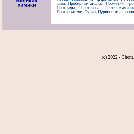
Великие
газы
,
Пробирный анализ
,
Прометий
,
Про
химики
Протеиды
,
Протеины
,
Противохимиче
Протравители
,
Пурин
,
Пуриновые основан
(c) 2022 - Chem