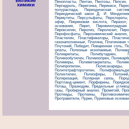
Великие
Пенопласты
,
Пентан
,
Пентозы
,
Пепсин
химики
Пергидроль
,
Перегонка
,
Перекиси
,
Пере
полураспада
,
Периодическая сист
Периодический закон Д. И. Менделее
Пермутиты
,
Персульфаты
,
Перхлораты
эфир
,
Пикриновая кислота
,
Пиразол
основания
,
Пирит
,
Пировиноградная
Пироксилин
,
Пиролиз
,
Пиролюзит
,
Пиро
Пирофосфаты
,
Пирохимический анализ
Пластилин
,
Пластификаторы
,
Пластич
газонаполненные
,
Платина
,
Платиновая 
Плутоний
,
Победит
,
Поваренная соль
,
По
шпаты
,
Полезные ископаемые
,
Полиак
Полиарилаты
,
Полибутадиен
,
Полиизобутилен
,
Полиизопрен
,
Поликарб
Полимеры
,
Полиметакрилаты
,
Полим
Полипропилен
,
Полисахариды
Политетрафторэтилен
,
Полиформальде
Полиэтилен
,
Полиэфиры
,
Полоний
Поляризация
,
Полярная связь
,
Поро
Портланд-цемент
,
Порфирины
,
Порядко
Поташ
,
Празеодим
,
Предельные углево
газы
,
Пробирный анализ
,
Прометий
,
Про
Протеиды
,
Протеины
,
Противохимиче
Протравители
,
Пурин
,
Пуриновые основан