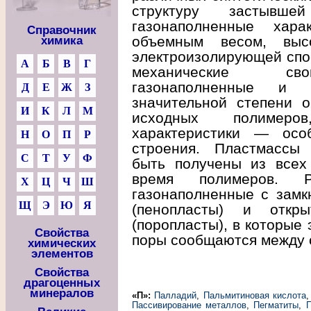
структуру застывше
газонаполненные хара
Справочник
объемным весом, высо
химика
электроизолирующей спо
А
Б
В
Г
механические сво
газонаполненные и 
Д
Е
Ж
З
значительной степени о
И
К
Л
М
исходных полимеро
характеристики — особ
Н
О
П
Р
строения. Пластмассы 
С
Т
У
Ф
быть получены из всех
время полимеров. Р
Х
Ц
Ч
Ш
газонаполненные с замкн
Щ
Э
Ю
Я
(пенопласты) и открыт
(поропласты), в которые
Свойства
поры сообщаются между 
химических
элементов
Свойства
драгоценных
минералов
«П»:
Палладий
,
Пальмитиновая кислота
Пассивирование металлов
,
Пегматиты
,
П