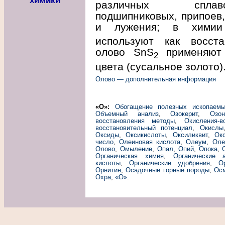
химики
различных сплаво
подшипниковых, припоев, 
и лужения; в химии
используют как восста
олово SnS
применяют 
2
цвета (сусальное золото)
Олово — дополнительная информация
«О»:
Обогащение полезных ископаем
Объемный анализ
,
Озокерит
,
Озон
восстановления методы
,
Окисления-в
восстановительный потенциал
,
Окислы
Оксиды
,
Оксикислоты
,
Оксиликвит
,
Ок
число
,
Олеиновая кислота
,
Олеум
,
Оле
Олово
,
Омыление
,
Опал
,
Опий
,
Опока
,
Органическая химия
,
Органические 
кислоты
,
Органические удобрения
,
О
Орнитин
,
Осадочные горные породы
,
Ос
Охра
,
«О»
.