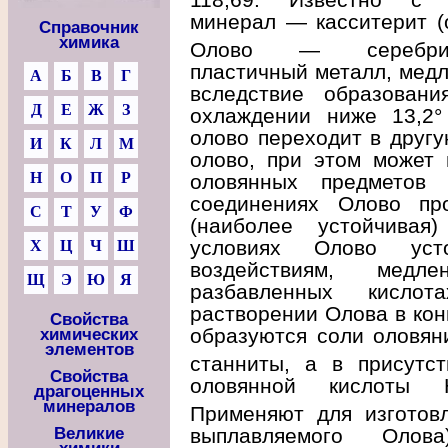
минерал — касситерит (
Справочник
химика
Олово — серебрист
пластичный металл, медл
А
Б
В
Г
вследствие образовани
Д
Е
Ж
З
охлаждении ниже 13,2°
олово переходит в друг
И
К
Л
М
олово, при этом может 
Н
О
П
Р
оловянных предметов 
соединениях Олово про
С
Т
У
Ф
(наиболее устойчива
условиях Олово уст
Х
Ц
Ч
Ш
воздействиям, медл
Щ
Э
Ю
Я
разбавленных кисло
растворении Олова в ко
Свойства
образуются соли оловян
химических
элементов
станниты, а в присутс
Свойства
оловянной кислоты 
драгоценных
минералов
Применяют для изготов
Великие
выплавляемого Олова