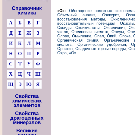
Справочник
«О»:
Обогащение полезных ископаем
химика
Объемный анализ
,
Озокерит
,
Озон
восстановления методы
,
Окисления-в
А
Б
В
Г
восстановительный потенциал
,
Окислы
Оксиды
,
Оксикислоты
,
Оксиликвит
,
Ок
число
,
Олеиновая кислота
,
Олеум
,
Оле
Д
Е
Ж
З
Олово
,
Омыление
,
Опал
,
Опий
,
Опока
,
Органическая химия
,
Органические 
И
К
Л
М
кислоты
,
Органические удобрения
,
О
Орнитин
,
Осадочные горные породы
,
Ос
Охра
,
«О»
.
Н
О
П
Р
С
Т
У
Ф
Х
Ц
Ч
Ш
Щ
Э
Ю
Я
Свойства
химических
элементов
Свойства
драгоценных
минералов
Великие