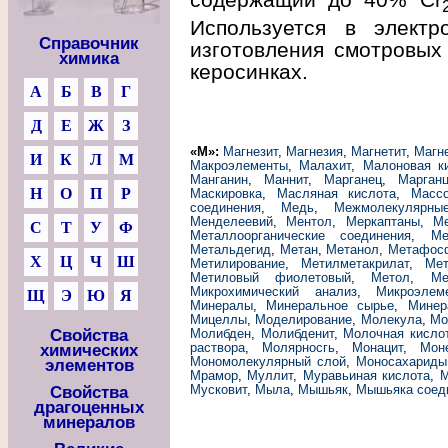
Используется в электр
Справочник
изготовления смотровых 
химика
керосинках.
А
Б
В
Г
Д
Е
Ж
З
«М»:
Магнезит
,
Магнезия
,
Магнетит
,
Магн
И
К
Л
М
Макроэлементы
,
Малахит
,
Малоновая к
Манганин
,
Маннит
,
Марганец
,
Марган
Н
О
П
Р
Маскировка
,
Масляная кислота
,
Масс
соединения
,
Медь
,
Межмолекулярны
Менделеевий
,
Ментол
,
Меркаптаны
,
М
С
Т
У
Ф
Металлоорганические соединения
,
Ме
Метальдегид
,
Метан
,
Метанол
,
Метафос
Х
Ц
Ч
Ш
Метилирование
,
Метилметакрилат
,
Мет
Метиловый фиолетовый
,
Метол
,
Ме
Микрохимический анализ
,
Микроэлем
Щ
Э
Ю
Я
Минералы
,
Минеральное сырье
,
Минер
Мицеллы
,
Моделирование
,
Молекула
,
Мо
Свойства
Молибден
,
Молибденит
,
Молочная кисло
раствора
,
Молярносгь
,
Монацит
,
Мон
химических
Мономолекулярный слой
,
Моносахариды
элементов
Мрамор
,
Муллит
,
Муравьиная кислота
,
М
Мусковит
,
Мыла
,
Мышьяк
,
Мышьяка соед
Свойства
драгоценных
минералов