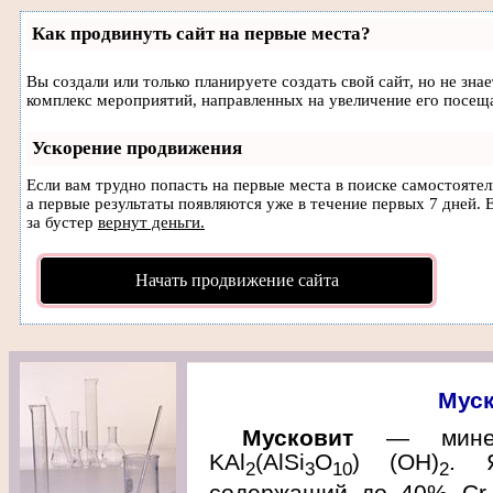
Как продвинуть сайт на первые места?
Вы создали или только планируете создать свой сайт, но не зна
комплекс мероприятий, направленных на увеличение его посещ
Ускорение продвижения
Если вам трудно попасть на первые места в поиске самостояте
а первые результаты появляются уже в течение первых 7 дней. Е
за бустер
вернут деньги.
Начать продвижение сайта
Муск
Мусковит
— минера
KAl
(AlSi
O
) (OH)
. Я
2
3
10
2
содержащий до 40% Cr