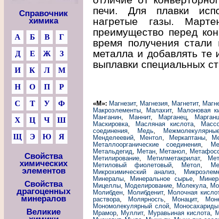
печи. Для плавки испо
Справочник
нагретые газы. Марте
химика
преимущество перед кон
А
Б
В
Г
время получения стали 
металла и добавлять те 
Д
Е
Ж
З
выплавки специальных ст
И
К
Л
М
Н
О
П
Р
С
Т
У
Ф
«М»:
Магнезит
,
Магнезия
,
Магнетит
,
Магн
Макроэлементы
,
Малахит
,
Малоновая к
Манганин
,
Маннит
,
Марганец
,
Марган
Х
Ц
Ч
Ш
Маскировка
,
Масляная кислота
,
Масс
соединения
,
Медь
,
Межмолекулярны
Щ
Э
Ю
Я
Менделеевий
,
Ментол
,
Меркаптаны
,
М
Металлоорганические соединения
,
Ме
Метальдегид
,
Метан
,
Метанол
,
Метафос
Свойства
Метилирование
,
Метилметакрилат
,
Мет
химических
Метиловый фиолетовый
,
Метол
,
Ме
элементов
Микрохимический анализ
,
Микроэлем
Минералы
,
Минеральное сырье
,
Минер
Свойства
Мицеллы
,
Моделирование
,
Молекула
,
Мо
драгоценных
Молибден
,
Молибденит
,
Молочная кисло
минералов
раствора
,
Молярносгь
,
Монацит
,
Мон
Мономолекулярный слой
,
Моносахариды
Великие
Мрамор
,
Муллит
,
Муравьиная кислота
,
М