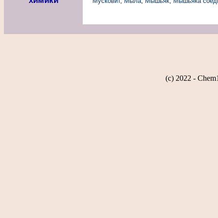
химики
Мусковит
,
Мыла
,
Мышьяк
,
Мышьяка соед
(c) 2022 - Chem