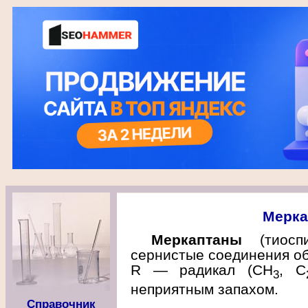
Мерка
Меркаптаны
(тиоспи
сернистые соединения о
R — радикал (СН
, С
3
неприятным запахом.
Справочник