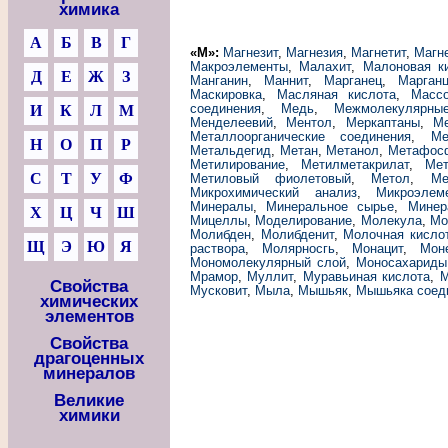
химика
А
Б
В
Г
«М»:
Магнезит
,
Магнезия
,
Магнетит
,
Магн
Макроэлементы
,
Малахит
,
Малоновая к
Д
Е
Ж
З
Манганин
,
Маннит
,
Марганец
,
Марган
Маскировка
,
Масляная кислота
,
Масс
соединения
,
Медь
,
Межмолекулярны
И
К
Л
М
Менделеевий
,
Ментол
,
Меркаптаны
,
М
Металлоорганические соединения
,
Ме
Н
О
П
Р
Метальдегид
,
Метан
,
Метанол
,
Метафос
Метилирование
,
Метилметакрилат
,
Мет
С
Т
У
Ф
Метиловый фиолетовый
,
Метол
,
Ме
Микрохимический анализ
,
Микроэлем
Минералы
,
Минеральное сырье
,
Минер
Х
Ц
Ч
Ш
Мицеллы
,
Моделирование
,
Молекула
,
Мо
Молибден
,
Молибденит
,
Молочная кисло
Щ
Э
Ю
Я
раствора
,
Молярносгь
,
Монацит
,
Мон
Мономолекулярный слой
,
Моносахариды
Мрамор
,
Муллит
,
Муравьиная кислота
,
М
Свойства
Мусковит
,
Мыла
,
Мышьяк
,
Мышьяка соед
химических
элементов
Свойства
драгоценных
минералов
Великие
химики