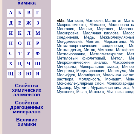
химика
А
Б
В
Г
«М»:
Магнезит
,
Магнезия
,
Магнетит
,
Магн
Д
Е
Ж
З
Макроэлементы
,
Малахит
,
Малоновая к
Манганин
,
Маннит
,
Марганец
,
Марган
И
К
Л
М
Маскировка
,
Масляная кислота
,
Масс
соединения
,
Медь
,
Межмолекулярны
Менделеевий
,
Ментол
,
Меркаптаны
,
М
Н
О
П
Р
Металлоорганические соединения
,
Ме
Метальдегид
,
Метан
,
Метанол
,
Метафос
С
Т
У
Ф
Метилирование
,
Метилметакрилат
,
Мет
Метиловый фиолетовый
,
Метол
,
Ме
Микрохимический анализ
,
Микроэлем
Х
Ц
Ч
Ш
Минералы
,
Минеральное сырье
,
Минер
Мицеллы
,
Моделирование
,
Молекула
,
Мо
Щ
Э
Ю
Я
Молибден
,
Молибденит
,
Молочная кисло
раствора
,
Молярносгь
,
Монацит
,
Мон
Мономолекулярный слой
,
Моносахариды
Свойства
Мрамор
,
Муллит
,
Муравьиная кислота
,
М
химических
Мусковит
,
Мыла
,
Мышьяк
,
Мышьяка соед
элементов
Свойства
драгоценных
минералов
Великие
химики