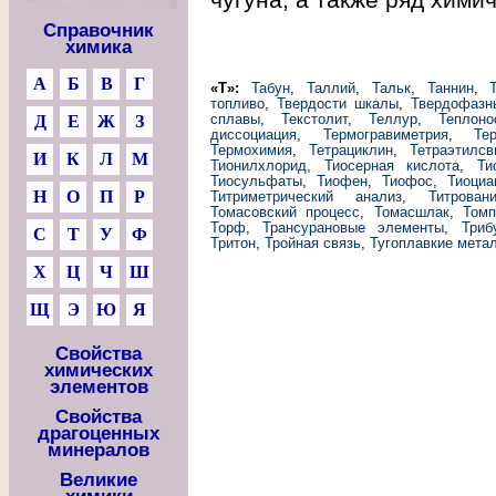
Справочник
химика
А
Б
В
Г
«Т»:
Табун
,
Таллий
,
Тальк
,
Таннин
,
топливо
,
Твердости шкалы
,
Твердофазн
сплавы
,
Текстолит
,
Теллур
,
Теплоно
Д
Е
Ж
З
диссоциация
,
Термогравиметрия
,
Те
Термохимия
,
Тетрациклин
,
Тетраэтилсв
И
К
Л
М
Тионилхлорид
,
Тиосерная кислота
,
Ти
Тиосульфаты
,
Тиофен
,
Тиофос
,
Тиоциа
Н
О
П
Р
Титриметрический анализ
,
Титрован
Томасовский процесс
,
Томасшлак
,
Томп
Торф
,
Трансурановые элементы
,
Триб
С
Т
У
Ф
Тритон
,
Тройная связь
,
Тугоплавкие мета
Х
Ц
Ч
Ш
Щ
Э
Ю
Я
Свойства
химических
элементов
Свойства
драгоценных
минералов
Великие