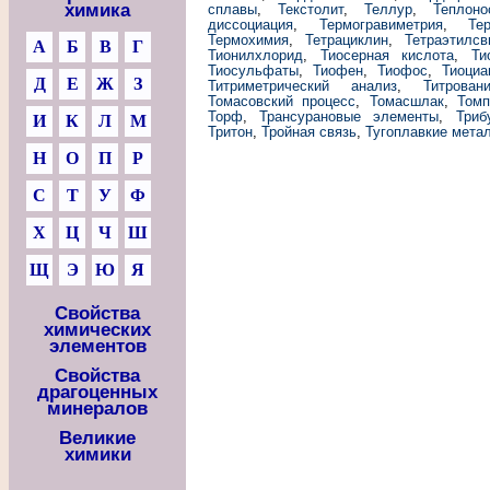
химика
сплавы
,
Текстолит
,
Теллур
,
Теплоно
диссоциация
,
Термогравиметрия
,
Те
Термохимия
,
Тетрациклин
,
Тетраэтилсв
А
Б
В
Г
Тионилхлорид
,
Тиосерная кислота
,
Ти
Тиосульфаты
,
Тиофен
,
Тиофос
,
Тиоциа
Д
Е
Ж
З
Титриметрический анализ
,
Титрован
Томасовский процесс
,
Томасшлак
,
Томп
Торф
,
Трансурановые элементы
,
Триб
И
К
Л
М
Тритон
,
Тройная связь
,
Тугоплавкие мета
Н
О
П
Р
С
Т
У
Ф
Х
Ц
Ч
Ш
Щ
Э
Ю
Я
Свойства
химических
элементов
Свойства
драгоценных
минералов
Великие
химики