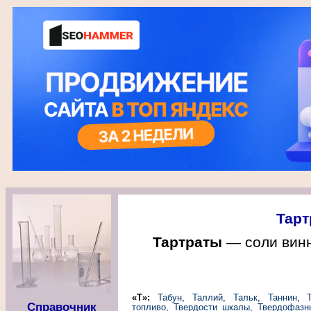
Тарт
Тартраты
— соли винн
«Т»:
Табун
,
Таллий
,
Тальк
,
Таннин
,
Справочник
топливо
,
Твердости шкалы
,
Твердофазн