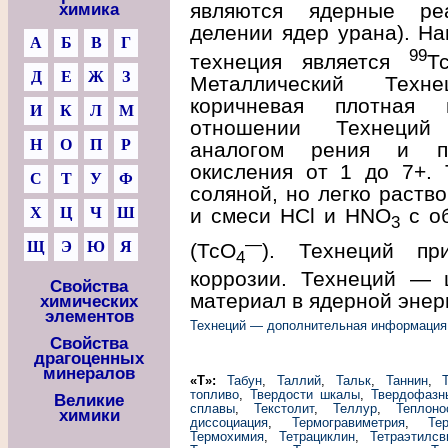
являются ядерные реа
химика
делении ядер урана). Н
А
Б
В
Г
99
технеция является
Т
Д
Е
Ж
З
Металлический Техн
коричневая плотная 
И
К
Л
М
отношении Технеций
Н
О
П
Р
аналогом рения и пр
окисления от 1 до 7+. 
С
Т
У
Ф
соляной, но легко раство
и смеси HCl и HNO
с об
Х
Ц
Ч
Ш
3
—
Щ
Э
Ю
Я
(ТсО
). Технеций пр
4
коррозии. Технеций — 
Свойства
материал в ядерной энер
химических
элементов
Технеций — дополнительная информация
Свойства
драгоценных
минералов
«Т»:
Табун
,
Таллий
,
Тальк
,
Таннин
,
топливо
,
Твердости шкалы
,
Твердофазн
Великие
сплавы
,
Текстолит
,
Теллур
,
Теплоно
химики
диссоциация
,
Термогравиметрия
,
Те
Термохимия
,
Тетрациклин
,
Тетраэтилсв