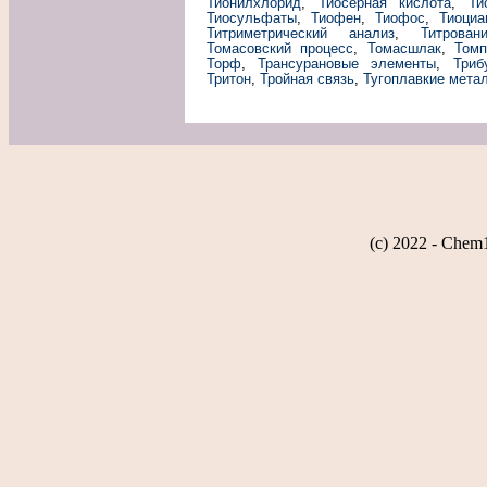
Тионилхлорид
,
Тиосерная кислота
,
Ти
Тиосульфаты
,
Тиофен
,
Тиофос
,
Тиоциа
Титриметрический анализ
,
Титрован
Томасовский процесс
,
Томасшлак
,
Томп
Торф
,
Трансурановые элементы
,
Триб
Тритон
,
Тройная связь
,
Тугоплавкие мета
(c) 2022 - Chem