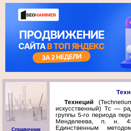
Техн
Технеций
(Technetiu
искусственный) Тс — ра
группы 5-го периода пер
Менделеева, п. н. 4
Единственным методо
Справочник