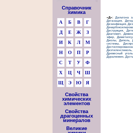
Справочник
химика
«Д»:
Дальтона з
Дегазация
,
Деги
А
Б
В
Г
Дезинфекция
,
Дез
Декарбоксилиров
Деструкция
,
Дет
Д
Е
Ж
З
Диатомит
,
Дивин
эфир
,
Диметилсу
Диолы
,
Диполь
,
И
К
Л
М
системы
,
Диспр
Дистиллированна
Диэтиленгликоль
Н
О
П
Р
Древесный уголь
Дуралюмин
,
Дуст
С
Т
У
Ф
Х
Ц
Ч
Ш
Щ
Э
Ю
Я
Свойства
химических
элементов
Свойства
драгоценных
минералов
Великие
химики