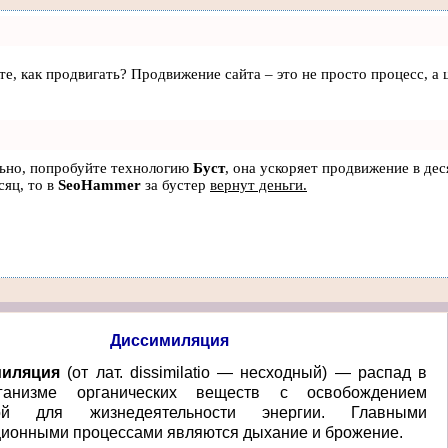
аете, как продвигать? Продвижение сайта – это не просто процесс, 
льно, попробуйте технологию
Буст
, она ускоряет продвижение в дес
сяц, то в
SeoHammer
за бустер
вернут деньги.
Диссимиляция
миляция
(от лат. dissimilatio — несходный) — распад в
ганизме органических веществ с освобождением
мой для жизнедеятельности энергии. Главными
ионными процессами являются дыхание и брожение.