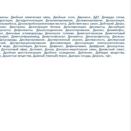
аконы
,
Двойная химическая связь
,
Двойные соли
,
Двуокиси
,
ДДТ
,
Деварда сплав
,
дратация
,
Дегидрогенизация
,
Дезалкилирование
,
Дезаминирование
,
Дезинсекция
,
оксирибоза
,
Дезоксирибонуклеиновая кислота
,
Действия масс закон
,
Дейтерий
,
Декан
,
ание
,
Декстрины
,
Денатурация белков
,
Деполяризация
,
Десиканты
,
Десорбция
,
ергенты
,
Дефолианты
,
Диазосоединения
,
Диазотирование
,
Диализ
,
Диаммофос
,
ил
,
Диеновые углеводороды
,
Дизельное топливо
,
Диметилглиоксим
,
Диметиловый
льфат
,
Диметилформамид
,
Диметилфталат
,
Динамиты
,
Динитрофенолы
,
Диоксан
,
Дисахариды
,
Диспергирование
,
Дисперсионный анализ
,
Дисперсность
,
Дисперсные
озий
,
Диспропорционирование
,
Диссимиляция
,
Диссоциация электролитическая
,
я вода
,
Дистилляция
,
Дитизон
,
Дифенил
,
Дифениламин
,
Диффузия
,
Дихлорэтан
,
,
Диэтиловый эфир
,
Доломит
,
Донор
,
Донорно-акцепторная связь
,
Древесный спирт
,
,
Дробная кристаллизация
,
Дробное осаждение
,
Дубление
,
Дубящие вещества
,
ы
,
Душистые вещества
,
Дымный (черный) порох
,
Дьюара сосуды
,
Дюраль
,
«Д»
.