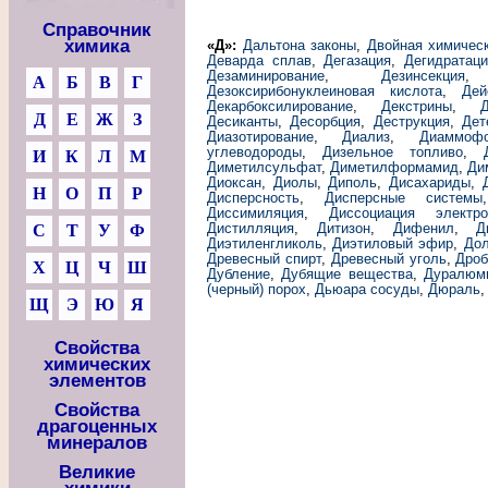
Справочник
химика
«Д»:
Дальтона законы
,
Двойная химичес
Деварда сплав
,
Дегазация
,
Дегидратаци
Дезаминирование
,
Дезинсекция
А
Б
В
Г
Дезоксирибонуклеиновая кислота
,
Дей
Декарбоксилирование
,
Декстрины
,
Д
Е
Ж
З
Десиканты
,
Десорбция
,
Деструкция
,
Дет
Диазотирование
,
Диализ
,
Диаммоф
углеводороды
,
Дизельное топливо
,
И
К
Л
М
Диметилсульфат
,
Диметилформамид
,
Ди
Диоксан
,
Диолы
,
Диполь
,
Дисахариды
,
Н
О
П
Р
Дисперсность
,
Дисперсные системы
Диссимиляция
,
Диссоциация электро
Дистилляция
,
Дитизон
,
Дифенил
,
Д
С
Т
У
Ф
Диэтиленгликоль
,
Диэтиловый эфир
,
Дол
Древесный спирт
,
Древесный уголь
,
Дроб
Х
Ц
Ч
Ш
Дубление
,
Дубящие вещества
,
Дуралюм
(черный) порох
,
Дьюара сосуды
,
Дюраль
Щ
Э
Ю
Я
Свойства
химических
элементов
Свойства
драгоценных
минералов
Великие