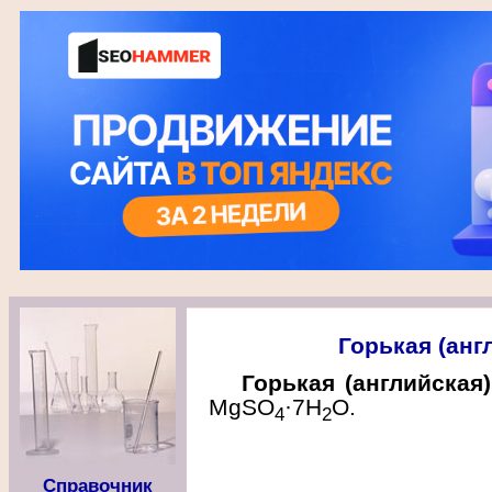
Горькая (анг
Горькая (английская
MgSO
·7Н
О.
4
2
Справочник