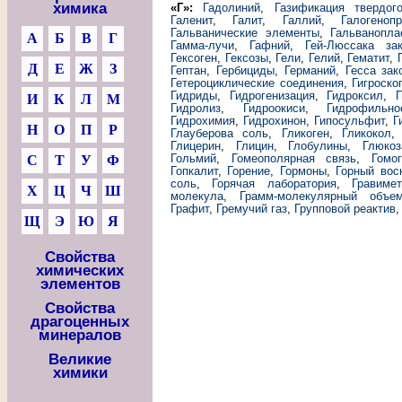
химика
«Г»:
Гадолиний
,
Газификация твердог
Галенит
,
Галит
,
Галлий
,
Галогеноп
Гальванические элементы
,
Гальванопла
А
Б
В
Г
Гамма-лучи
,
Гафний
,
Гей-Люссака за
Гексоген
,
Гексозы
,
Гели
,
Гелий
,
Гематит
,
Д
Е
Ж
З
Гептан
,
Гербициды
,
Германий
,
Гесса зак
Гетероциклические соединения
,
Гигроско
Гидриды
,
Гидрогенизация
,
Гидроксил
,
Г
И
К
Л
М
Гидролиз
,
Гидроокиси
,
Гидрофильно
Гидрохимия
,
Гидрохинон
,
Гипосульфит
,
Г
Н
О
П
Р
Глауберова соль
,
Гликоген
,
Гликокол
Глицерин
,
Глицин
,
Глобулины
,
Глюкоз
Гольмий
,
Гомеополярная связь
,
Гомо
С
Т
У
Ф
Гопкалит
,
Горение
,
Гормоны
,
Горный вос
соль
,
Горячая лаборатория
,
Гравиме
Х
Ц
Ч
Ш
молекула
,
Грамм-молекулярный объе
Графит
,
Гремучий газ
,
Групповой реактив
Щ
Э
Ю
Я
Свойства
химических
элементов
Свойства
драгоценных
минералов
Великие
химики