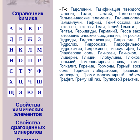
«Г»:
Гадолиний
,
Газификация твердог
Справочник
Галенит
,
Галит
,
Галлий
,
Галогеноп
химика
Гальванические элементы
,
Гальванопла
Гамма-лучи
,
Гафний
,
Гей-Люссака за
Гексоген
,
Гексозы
,
Гели
,
Гелий
,
Гематит
,
А
Б
В
Г
Гептан
,
Гербициды
,
Германий
,
Гесса зак
Гетероциклические соединения
,
Гигроско
Д
Е
Ж
З
Гидриды
,
Гидрогенизация
,
Гидроксил
,
Г
Гидролиз
,
Гидроокиси
,
Гидрофильно
Гидрохимия
,
Гидрохинон
,
Гипосульфит
,
Г
И
К
Л
М
Глауберова соль
,
Гликоген
,
Гликокол
Глицерин
,
Глицин
,
Глобулины
,
Глюкоз
Н
О
П
Р
Гольмий
,
Гомеополярная связь
,
Гомо
Гопкалит
,
Горение
,
Гормоны
,
Горный вос
соль
,
Горячая лаборатория
,
Гравиме
С
Т
У
Ф
молекула
,
Грамм-молекулярный объе
Графит
,
Гремучий газ
,
Групповой реактив
Х
Ц
Ч
Ш
Щ
Э
Ю
Я
Свойства
химических
элементов
Свойства
драгоценных
минералов