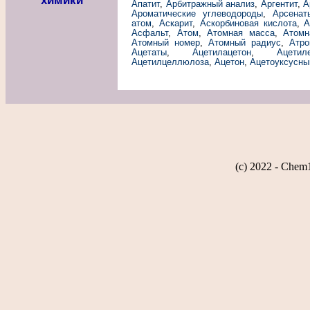
химики
Апатит
,
Арбитражный анализ
,
Аргентит
,
А
Ароматические углеводороды
,
Арсенат
атом
,
Аскарит
,
Аскорбиновая кислота
,
А
Асфальт
,
Атом
,
Атомная масса
,
Атомн
Атомный номер
,
Атомный радиус
,
Атро
Ацетаты
,
Ацетилацетон
,
Ацетил
Ацетилцеллюлоза
,
Ацетон
,
Ацетоуксусны
(c) 2022 - Chem