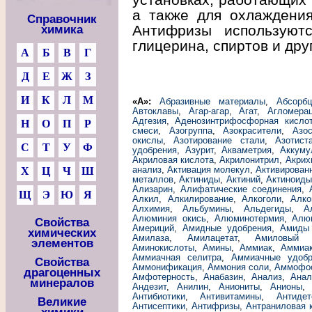
а также для охлаждения
Справочник
Антифризы используютс
химика
глицерина, спиртов и дру
А
Б
В
Г
Д
Е
Ж
З
И
К
Л
М
«А»:
Абразивные материалы
,
Абсорб
Автоклавы
,
Агар-агар
,
Агат
,
Агломера
Адгезия
,
Аденозинтрифосфорная кисло
Н
О
П
Р
смеси
,
Азогруппа
,
Азокрасители
,
Азо
окислы
,
Азотирование стали
,
Азотист
С
Т
У
Ф
удобрения
,
Азурит
,
Акваметрия
,
Аккуму
Акриловая кислота
,
Акрилонитрил
,
Акрих
анализ
,
Активация молекул
,
Активирован
Х
Ц
Ч
Ш
металлов
,
Актиниды
,
Актиний
,
Актиноид
Ализарин
,
Алифатические соединения
,
Щ
Э
Ю
Я
Алкил
,
Алкилирование
,
Алкоголи
,
Алко
Алхимия
,
Альбумины
,
Альдегиды
,
А
Алюминия окись
,
Алюминотермия
,
Алю
Свойства
Америций
,
Амидные удобрения
,
Амиды
химических
Амилаза
,
Амилацетат
,
Амиловый 
элементов
Аминокислоты
,
Амины
,
Аммиак
,
Аммиа
Аммиачная селитра
,
Аммиачные удобр
Свойства
Аммонификация
,
Аммония соли
,
Аммофо
драгоценных
Амфотерность
,
Анабазин
,
Анализ
,
Анал
минералов
Андезит
,
Анилин
,
Аниониты
,
Анионы
Антибиотики
,
Антивитамины
,
Антидет
Великие
Антисептики
,
Антифризы
,
Антраниловая 