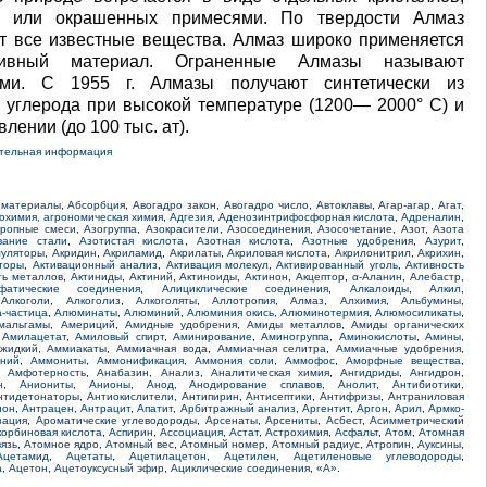
х или окрашенных примесями. По твердости Алмаз
т все известные вещества. Алмаз широко применяется
зивный материал. Ограненные Алмазы называют
ами. С 1955 г. Алмазы получают синтетически из
 углерода при высокой температуре (1200— 2000° C) и
лении (до 100 тыс. ат).
тельная информация
 материалы
,
Абсорбция
,
Авогадро закон
,
Авогадро число
,
Автоклавы
,
Агар-агар
,
Агат
,
охимия, агрономическая химия
,
Адгезия
,
Аденозинтрифосфорная кислота
,
Адреналин
,
тропные смеси
,
Азогруппа
,
Азокрасители
,
Азосоединения
,
Азосочетание
,
Азот
,
Азота
вание стали
,
Азотистая кислота
,
Азотная кислота
,
Азотные удобрения
,
Азурит
,
муляторы
,
Акридин
,
Акриламид
,
Акрилаты
,
Акриловая кислота
,
Акрилонитрил
,
Акрихин
,
торы
,
Активационный анализ
,
Активация молекул
,
Активированный уголь
,
Активность
ть металлов
,
Актиниды
,
Актиний
,
Актиноиды
,
Актинон
,
Акцептор
,
α-Аланин
,
Алебастр
,
фатические соединения
,
Алициклические соединения
,
Алкалоиды
,
Алкил
,
,
Алкоголи
,
Алкоголиз
,
Алкоголяты
,
Аллотропия
,
Алмаз
,
Алхимия
,
Альбумины
,
-частица
,
Алюминаты
,
Алюминий
,
Алюминия окись
,
Алюминотермия
,
Алюмосиликаты
,
мальгамы
,
Америций
,
Амидные удобрения
,
Амиды металлов
,
Амиды органических
,
Амилацетат
,
Амиловый спирт
,
Аминирование
,
Аминогруппа
,
Аминокислоты
,
Амины
,
жидкий
,
Аммиакаты
,
Аммиачная вода
,
Аммиачная селитра
,
Аммиачные удобрения
,
ний
,
Аммониты
,
Аммонификация
,
Аммония соли
,
Аммофос
,
Аморфные вещества
,
,
Амфотерность
,
Анабазин
,
Анализ
,
Аналитическая химия
,
Ангидриды
,
Ангидрон
,
н
,
Аниониты
,
Анионы
,
Анод
,
Анодирование сплавов
,
Анолит
,
Антибиотики
,
нтидетонаторы
,
Антиокислители
,
Антипирин
,
Антисептики
,
Антифризы
,
Антраниловая
нон
,
Антрацен
,
Антрацит
,
Апатит
,
Арбитражный анализ
,
Аргентит
,
Аргон
,
Арил
,
Армко-
зация
,
Ароматические углеводороды
,
Арсенаты
,
Арсениты
,
Асбест
,
Асимметрический
корбиновая кислота
,
Аспирин
,
Ассоциация
,
Астат
,
Астрохимия
,
Асфальт
,
Атом
,
Атомная
язь
,
Атомное ядро
,
Атомный вес
,
Атомный номер
,
Атомный радиус
,
Атропин
,
Ауксины
,
Ацетамид
,
Ацетаты
,
Ацетилацетон
,
Ацетилен
,
Ацетиленовые углеводороды
,
а
,
Ацетон
,
Ацетоуксусный эфир
,
Ациклические соединения
,
«А»
.