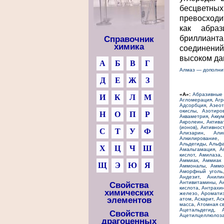
бесцветны
превосходи
как абра
бриллиант
Справочник
химика
соединений
высоком дав
А
Б
В
Г
Алмаз — дополни
Д
Е
Ж
З
«А»:
Абразивные
И
К
Л
М
Агломерация
,
Агр
Адсорбция
,
Азео
окислы
,
Азотиро
Н
О
П
Р
Акваметрия
,
Акку
Акролеин
,
Актива
(ионов)
,
Активнос
С
Т
У
Ф
Ализарин
,
Али
Алкилирование
Альдегиды
,
Альфа
Х
Ц
Ч
Ш
Амальгамация
,
А
кислот
,
Амилаза
Аммиак
,
Аммиак 
Щ
Э
Ю
Я
Аммоналы
,
Аммо
Аморфный уголь
Андезит
,
Анили
Антивитамины
,
А
Свойства
кислота
,
Антрахи
химических
железо
,
Аромати
элементов
атом
,
Аскарит
,
Ас
масса
,
Атомная св
Ацетальдегид
,
Свойства
Ацетилцеллюлоз
драгоценных