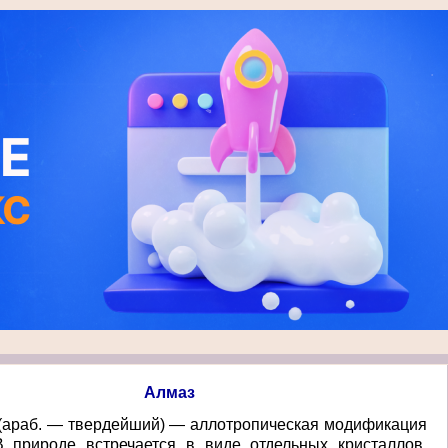
Алмаз
(араб. — твердейший) — аллотропическая модификация
В природе встречается в виде отдельных кристаллов,