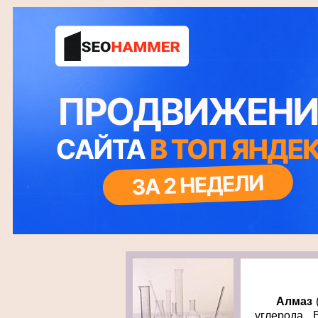
Алмаз
углерода. 