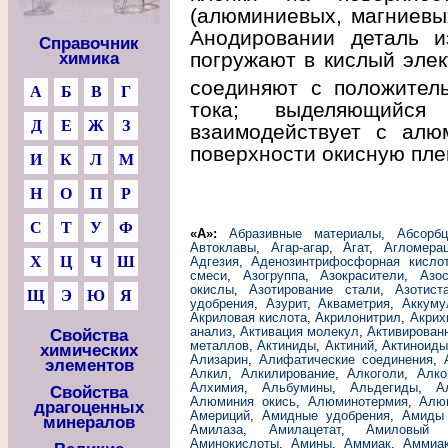
(алюминиевых, магниевых
Анодировании деталь и
Справочник
погружают в кислый элек
химика
соединяют с положител
А
Б
В
Г
тока; выделяющийся
Д
Е
Ж
З
взаимодействует с алю
поверхности окисную пле
И
К
Л
М
Н
О
П
Р
С
Т
У
Ф
«А»:
Абразивные материалы
,
Абсорб
Автоклавы
,
Агар-агар
,
Агат
,
Агломера
Х
Ц
Ч
Ш
Адгезия
,
Аденозинтрифосфорная кисло
смеси
,
Азогруппа
,
Азокрасители
,
Азо
окислы
,
Азотирование стали
,
Азотист
Щ
Э
Ю
Я
удобрения
,
Азурит
,
Акваметрия
,
Аккуму
Акриловая кислота
,
Акрилонитрил
,
Акрих
анализ
,
Активация молекул
,
Активирован
Свойства
металлов
,
Актиниды
,
Актиний
,
Актиноид
химических
Ализарин
,
Алифатические соединения
,
элементов
Алкил
,
Алкилирование
,
Алкоголи
,
Алко
Алхимия
,
Альбумины
,
Альдегиды
,
А
Свойства
Алюминия окись
,
Алюминотермия
,
Алю
драгоценных
Америций
,
Амидные удобрения
,
Амиды
минералов
Амилаза
,
Амилацетат
,
Амиловый 
Аминокислоты
,
Амины
,
Аммиак
,
Аммиа