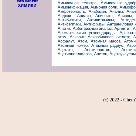
Великие
Аммиачная селитра
,
Аммиачные удобр
химики
Аммонификация
,
Аммония соли
,
Аммофо
Амфотерность
,
Анабазин
,
Анализ
,
Анал
Андезит
,
Анилин
,
Аниониты
,
Анионы
Антибиотики
,
Антивитамины
,
Антидет
Антисептики
,
Антифризы
,
Антраниловая 
Апатит
,
Арбитражный анализ
,
Аргентит
,
А
Ароматические углеводороды
,
Арсенат
атом
,
Аскарит
,
Аскорбиновая кислота
,
А
Асфальт
,
Атом
,
Атомная масса
,
Атомн
Атомный номер
,
Атомный радиус
,
Атро
Ацетаты
,
Ацетилацетон
,
Ацетил
Ацетилцеллюлоза
,
Ацетон
,
Ацетоуксусны
(c) 2022 - Chem